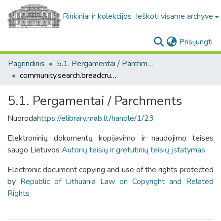
Rinkiniai ir kolekcijos
Ieškoti visame archyve
(c
Prisijungti
Pagrindinis
5.1. Pergamentai / Parchments
community.search.breadcrumbs
5.1. Pergamentai / Parchments
Nuoroda
https://elibrary.mab.lt/handle/1/23
Elektroninių dokumentų kopijavimo ir naudojimo teises
saugo Lietuvos
Autorių teisių ir gretutinių teisių įstatymas
Electronic document copying and use of the rights protected
by
Republic of Lithuania Law on Copyright and Related
Rights