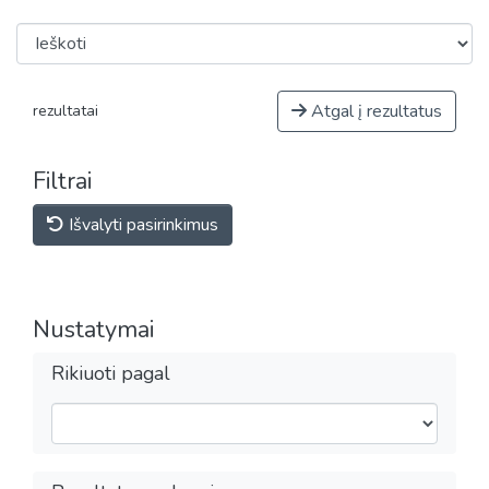
Atgal į rezultatus
rezultatai
Filtrai
Išvalyti pasirinkimus
Nustatymai
Rikiuoti pagal