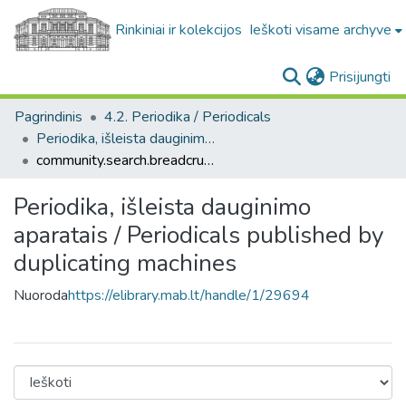
Rinkiniai ir kolekcijos
Ieškoti visame archyve
(c
Prisijungti
Pagrindinis
4.2. Periodika / Periodicals
Periodika, išleista dauginimo aparatais / Periodicals published by duplicating machines
community.search.breadcrumbs
Periodika, išleista dauginimo
aparatais / Periodicals published by
duplicating machines
Nuoroda
https://elibrary.mab.lt/handle/1/29694