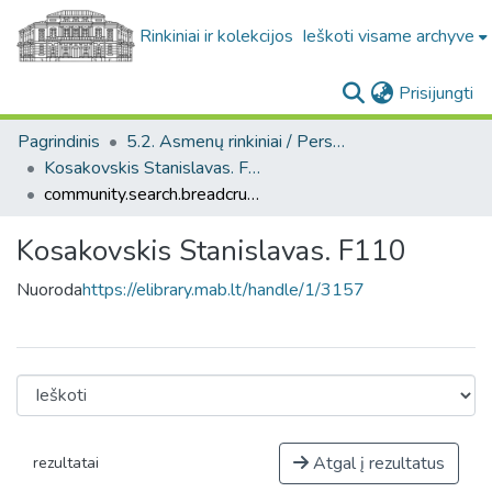
Rinkiniai ir kolekcijos
Ieškoti visame archyve
(c
Prisijungti
Pagrindinis
5.2. Asmenų rinkiniai / Personal collections
Kosakovskis Stanislavas. F110
community.search.breadcrumbs
Kosakovskis Stanislavas. F110
Nuoroda
https://elibrary.mab.lt/handle/1/3157
Atgal į rezultatus
rezultatai