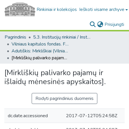
Rinkiniai ir kolekcijos
Ieškoti visame archyve
(c
Prisijungti
Pagrindinis
5.3. Institucijų rinkiniai / Institutional collections
Vilniaus kapitulos fondas. F43
Adutiškis: Mirkliškiai (Vilniaus kapitulos fondas. F43. Bažnytinės valdos)
[Mirkliškių palivarko pajamų ir išlaidų mėnesinės apyskaitos].
[Mirkliškių palivarko pajamų ir
išlaidų mėnesinės apyskaitos].
Rodyti pagrindinius duomenis
dc.date.accessioned
2017-07-12T05:24:58Z