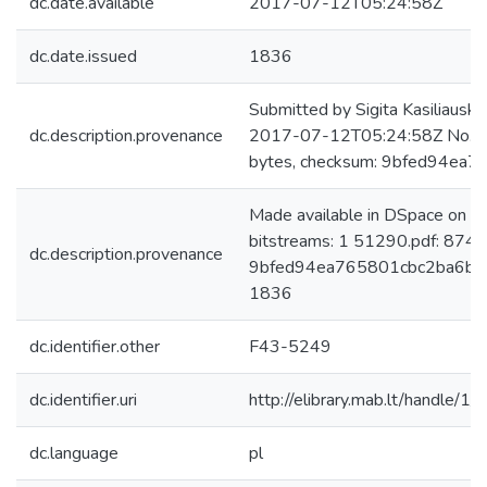
dc.date.available
2017-07-12T05:24:58Z
dc.date.issued
1836
Submitted by Sigita Kasiliauski
dc.description.provenance
2017-07-12T05:24:58Z No. of
bytes, checksum: 9bfed94e
Made available in DSpace on 
bitstreams: 1 51290.pdf: 874
dc.description.provenance
9bfed94ea765801cbc2ba6b08e
1836
dc.identifier.other
F43-5249
dc.identifier.uri
http://elibrary.mab.lt/handle/1
dc.language
pl