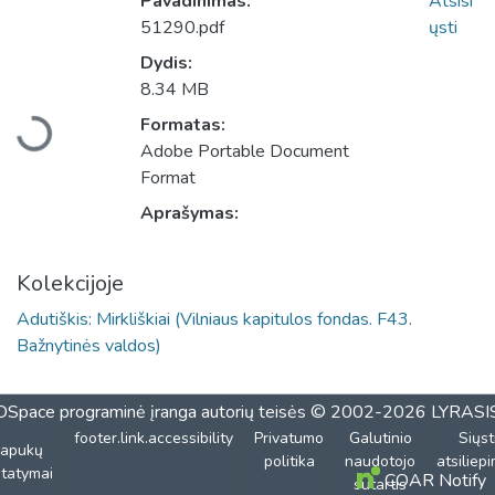
Pavadinimas:
Atsisi
51290.pdf
ųsti
Dydis:
Įkeliama...
8.34 MB
Formatas:
Adobe Portable Document
Format
Aprašymas:
Kolekcijoje
Adutiškis: Mirkliškiai (Vilniaus kapitulos fondas. F43.
Bažnytinės valdos)
DSpace programinė įranga
autorių teisės © 2002-2026
LYRASI
footer.link.accessibility
Privatumo
Galutinio
Siųst
lapukų
politika
naudotojo
atsiliep
tatymai
COAR Notify
sutartis