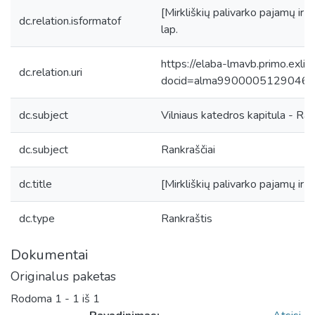
[Mirkliškių palivarko pajamų ir
dc.relation.isformatof
lap.
https://elaba-lmavb.primo.exlib
dc.relation.uri
docid=alma9900005129046
dc.subject
Vilniaus katedros kapitula - Ran
dc.subject
Rankraščiai
dc.title
[Mirkliškių palivarko pajamų ir 
dc.type
Rankraštis
Dokumentai
Originalus paketas
Rodoma
1 - 1 iš 1