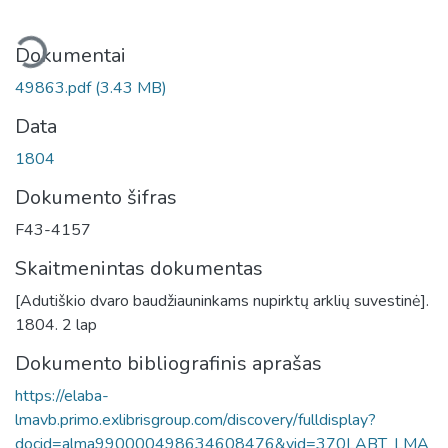
liama...
Dokumentai
49863.pdf
(3.43 MB)
Data
1804
Dokumento šifras
F43-4157
Skaitmenintas dokumentas
[Adutiškio dvaro baudžiauninkams nupirktų arklių suvestinė].
1804. 2 lap
Dokumento bibliografinis aprašas
https://elaba-
lmavb.primo.exlibrisgroup.com/discovery/fulldisplay?
docid=alma990000498634608476&vid=370LABT_LMA