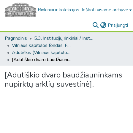
Rinkiniai ir kolekcijos
Ieškoti visame archyve
(c
Prisijungti
Pagrindinis
5.3. Institucijų rinkiniai / Institutional collections
Vilniaus kapitulos fondas. F43
Adutiškis (Vilniaus kapitulos fondas. F43. Bažnytinės valdos)
[Adutiškio dvaro baudžiauninkams nupirktų arklių suvestinė].
[Adutiškio dvaro baudžiauninkams
nupirktų arklių suvestinė].