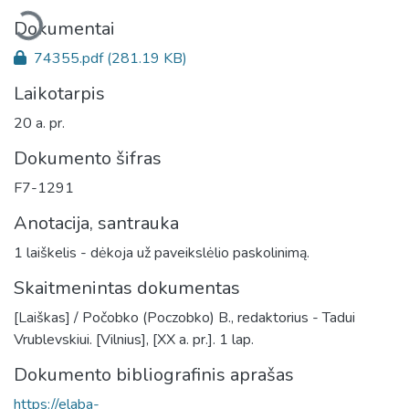
eliama...
Dokumentai
74355.pdf
(281.19 KB)
Laikotarpis
20 a. pr.
Dokumento šifras
F7-1291
Anotacija, santrauka
1 laiškelis - dėkoja už paveikslėlio paskolinimą.
Skaitmenintas dokumentas
[Laiškas] / Počobko (Poczobko) B., redaktorius - Tadui
Vrublevskiui. [Vilnius], [XX a. pr.]. 1 lap.
Dokumento bibliografinis aprašas
https://elaba-