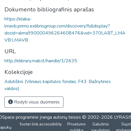
Dokumento bibliografinis aprašas
https://elaba-
lmavb.primo.exlibrisgroup.com/discovery/fulldisplay?
docid=alma990000496264608476&vid=370LABT_LMA
VB:LMAVB
URL
http://elibrary.mab.lt/handle/1/2635
Kolekcijoje
Adutiškis (Vilniaus kapitulos fondas. F43. Bažnytinės
valdos)
Rodyti visus duomenis
DSpace programinė įranga
autorių teisės © 2002-2026
LYRASI
footer.link.accessibility
Privatumo
Galutinio
Siųst
lapukų
politika
naudotojo
atsiliep