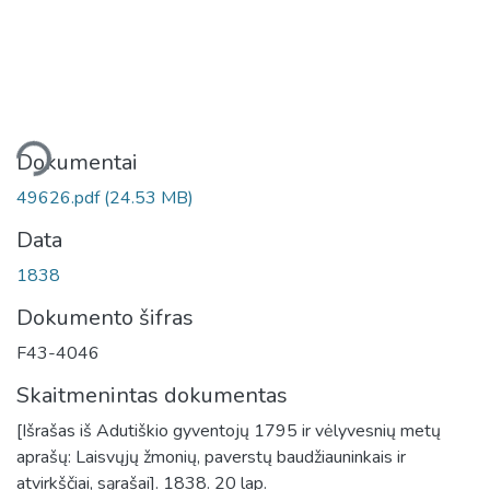
liama...
Dokumentai
49626.pdf
(24.53 MB)
Data
1838
Dokumento šifras
F43-4046
Skaitmenintas dokumentas
[Išrašas iš Adutiškio gyventojų 1795 ir vėlyvesnių metų
aprašų: Laisvųjų žmonių, paverstų baudžiauninkais ir
atvirkščiai, sąrašai]. 1838. 20 lap.