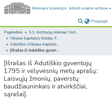
Rinkiniai ir kolekcijos
Ieškoti visame archyve
(c
Prisijungti
Pagrindinis
5.3. Institucijų rinkiniai / Institutional collections
Vilniaus kapitulos fondas. F43
Adutiškis (Vilniaus kapitulos fondas. F43. Bažnytinės valdos)
[Išrašas iš Adutiškio gyventojų 1795 ir vėlyvesnių metų aprašų: Laisvųjų žmonių, paverstų baudžiauninkais ir atvirkščiai, sąrašai].
[Išrašas iš Adutiškio gyventojų
1795 ir vėlyvesnių metų aprašų:
Laisvųjų žmonių, paverstų
baudžiauninkais ir atvirkščiai,
sąrašai].