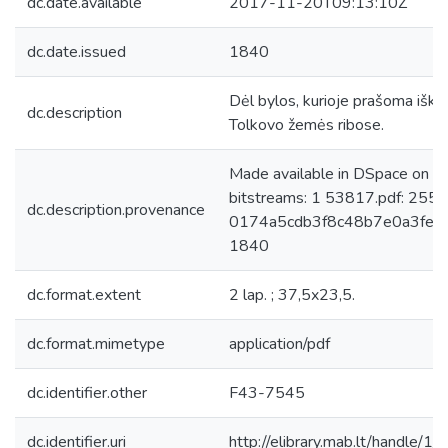
dc.date.available
2017-11-20T09:13:10Z
dc.date.issued
1840
Dėl bylos, kurioje prašoma iškel
dc.description
Tolkovo žemės ribose.
Made available in DSpace on 
bitstreams: 1 53817.pdf: 255
dc.description.provenance
0174a5cdb3f8c48b7e0a3febad
1840
dc.format.extent
2 lap. ; 37,5x23,5.
dc.format.mimetype
application/pdf
dc.identifier.other
F43-7545
dc.identifier.uri
http://elibrary.mab.lt/handle/1