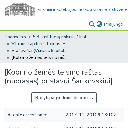
Rinkiniai ir kolekcijos
Ieškoti visame archyve
(c
Prisijungti
Pagrindinis
5.3. Institucijų rinkiniai / Institutional collections
Vilniaus kapitulos fondas. F43
Braševičiai (Vilniaus kapitulos fondas. F43. Bažnytinės valdos)
[Kobrino žemės teismo raštas (nuorašas) pristavui Šankovskiui]
[Kobrino žemės teismo raštas
(nuorašas) pristavui Šankovskiui]
Rodyti pagrindinius duomenis
dc.date.accessioned
2017-11-20T09:13:10Z