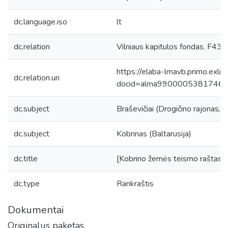
dc.language.iso
lt
dc.relation
Vilniaus kapitulos fondas. F43, 
https://elaba-lmavb.primo.exlib
dc.relation.uri
docid=alma9900005381746
dc.subject
Braševičiai (Drogičino rajonas, B
dc.subject
Kobrinas (Baltarusija)
dc.title
[Kobrino žemės teismo raštas (n
dc.type
Rankraštis
Dokumentai
Originalus paketas