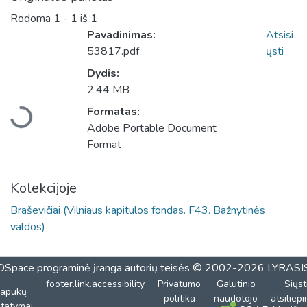
Rodoma
1 - 1 iš 1
Pavadinimas:
Atsisi
53817.pdf
ųsti
Dydis:
Įkeliama...
2.44 MB
Formatas:
Adobe Portable Document
Format
Kolekcijoje
Braševičiai (Vilniaus kapitulos fondas. F43. Bažnytinės
valdos)
DSpace programinė įranga
autorių teisės © 2002-2026
LYRASI
footer.link.accessibility
Privatumo
Galutinio
Siųst
lapukų
politika
naudotojo
atsiliep
tatymai