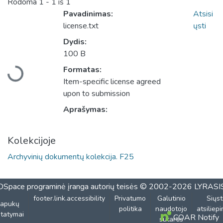
Rodoma
1 - 1 iš 1
Pavadinimas:
Atsisi
license.txt
ųsti
Dydis:
Įkeliama...
100 B
Formatas:
Item-specific license agreed
upon to submission
Aprašymas:
Kolekcijoje
Archyvinių dokumentų kolekcija. F25
DSpace programinė įranga
autorių teisės © 2002-2026
LYRASI
footer.link.accessibility
Privatumo
Galutinio
Siųst
lapukų
politika
naudotojo
atsiliep
tatymai
COAR Notify
sutartis