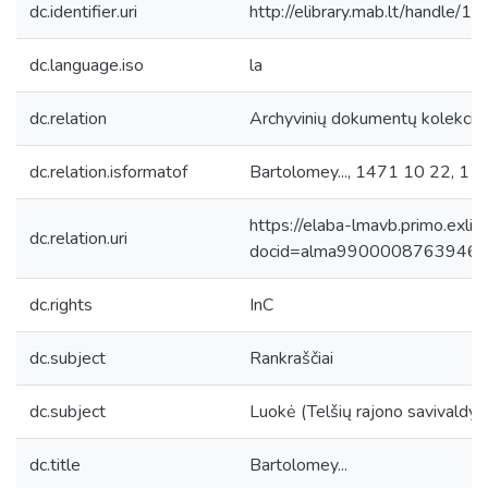
dc.identifier.uri
http://elibrary.mab.lt/handle/1
dc.language.iso
la
dc.relation
Archyvinių dokumentų kolekcija
dc.relation.isformatof
Bartolomey..., 1471 10 22, 1 lap
https://elaba-lmavb.primo.exlib
dc.relation.uri
docid=alma9900008763946
dc.rights
InC
dc.subject
Rankraščiai
dc.subject
Luokė (Telšių rajono savivaldyb
dc.title
Bartolomey...