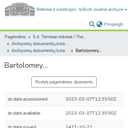
Rinkiniai ir kolekcijos
Ieškoti visame archyve
(c
Prisijungti
Pagrindinis
5.4. Teminiai rinkiniai / Thematic collections
Archyvinių dokumentų kolekcija. F25
Archyvinių dokumentų kolekcija. F25
Bartolomey...
Bartolomey...
Rodyti pagrindinius duomenis
dc.date.accessioned
2023-03-07T12:35:50Z
dc.date.available
2023-03-07T12:35:50Z
dc.date.issued
1471-10-22