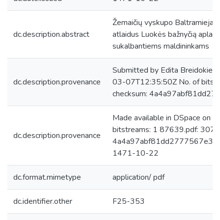
Žemaičių vyskupo Baltramiejaus 
dc.description.abstract
atlaidus Luokės bažnyčią aplanka
sukalbantiems maldininkams
Submitted by Edita Breidokien
dc.description.provenance
03-07T12:35:50Z No. of bitst
checksum: 4a4a97abf81dd27
Made available in DSpace on 
bitstreams: 1 87639.pdf: 307
dc.description.provenance
4a4a97abf81dd2777567e39fe8
1471-10-22
dc.format.mimetype
application/ pdf
dc.identifier.other
F25-353