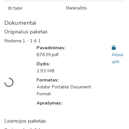
dc.type
Rankraštis
Dokumentai
Originalus paketas
Rodoma
1 - 1 iš 1
Pavadinimas:
87639.pdf
Atsisi
ųsti
Dydis:
Įkeliama...
2.93 MB
Formatas:
Adobe Portable Document
Format
Aprašymas:
Licencijos paketas