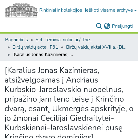
Rinkiniai ir kolekcijos
Ieškoti visame archyve
(c
Prisijungti
Pagrindinis
5.4. Teminiai rinkiniai / Thematic collections
Biržų valdų aktai. F31
Biržų valdų aktai XVII a. (Biržų valdų aktai. F31)
[Karalius Jonas Kazimieras, atsižvelgdamas į Andriaus Kurbskio-Jaroslavskio nuopelnus, pripažino jam leno teisę į Krinčino dvarą, esantį Ukmergės apskrityje, o jo žmonai Cecilijai Giedraitytei-Kurbskienei-Jaroslavskienei pusę Krinčino dvaro dominijos].
[Karalius Jonas Kazimieras,
atsižvelgdamas į Andriaus
Kurbskio-Jaroslavskio nuopelnus,
pripažino jam leno teisę į Krinčino
dvarą, esantį Ukmergės apskrityje, o
jo žmonai Cecilijai Giedraitytei-
Kurbskienei-Jaroslavskienei pusę
Krinčino dvaro dominijos].