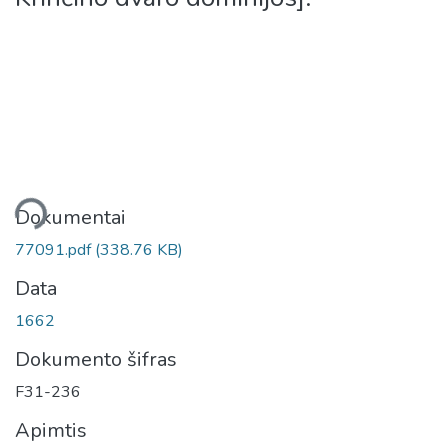
liama...
Dokumentai
77091.pdf
(338.76 KB)
Data
1662
Dokumento šifras
F31-236
Apimtis