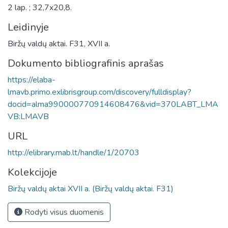
2 lap. ; 32,7x20,8.
Leidinyje
Biržų valdų aktai. F31, XVII a.
Dokumento bibliografinis aprašas
https://elaba-
lmavb.primo.exlibrisgroup.com/discovery/fulldisplay?
docid=alma990000770914608476&vid=370LABT_LMA
VB:LMAVB
URL
http://elibrary.mab.lt/handle/1/20703
Kolekcijoje
Biržų valdų aktai XVII a. (Biržų valdų aktai. F31)
Rodyti visus duomenis