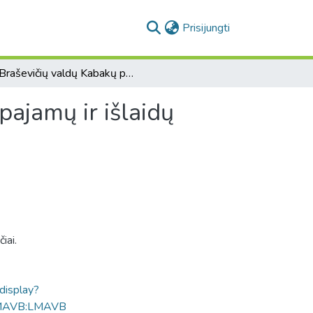
(current)
Prisijungti
[Braševičių valdų Kabakų palivarko 1837-1838 m. pajamų ir išlaidų apyskaita]
ajamų ir išlaidų
iai.
ldisplay?
MAVB:LMAVB