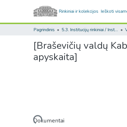
Rinkiniai ir kolekcijos
Ieškoti visam
Pagrindinis
5.3. Institucijų rinkiniai / Institutional collections
[Braševičių valdų Ka
apyskaita]
Įkeliama...
Dokumentai