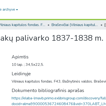
e archyve
Vilniaus kapitulos fondas. F43
Braševičiai (Vilniaus kapitulos fondas. F43. Bažnytinės valdos)
bakų palivarko 1837-1838 m. p
Apimtis
10 lap. ; 34,5x22,5.
Leidinyje
Vilniaus kapitulos fondas. F43, Bažnytinės valdos. Braševič
Dokumento bibliografinis aprašas
https://elaba-lmavb.primo.exlibrisgroup.com/discovery/ful
docid=alma990000536724608476&vid=370LABT_L