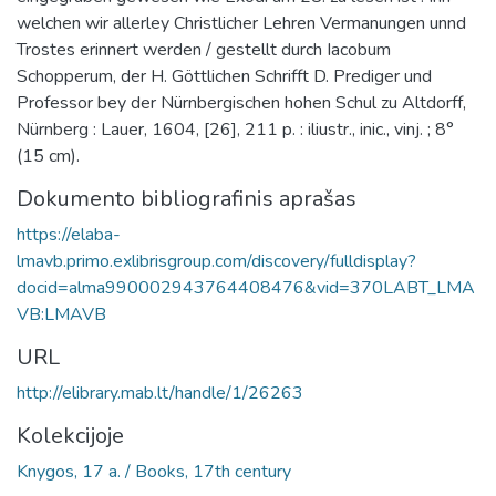
welchen wir allerley Christlicher Lehren Vermanungen unnd
Trostes erinnert werden / gestellt durch Iacobum
Schopperum, der H. Göttlichen Schrifft D. Prediger und
Professor bey der Nürnbergischen hohen Schul zu Altdorff,
Nürnberg : Lauer, 1604, [26], 211 p. : iliustr., inic., vinj. ; 8°
(15 cm).
Dokumento bibliografinis aprašas
https://elaba-
lmavb.primo.exlibrisgroup.com/discovery/fulldisplay?
docid=alma990002943764408476&vid=370LABT_LMA
VB:LMAVB
URL
http://elibrary.mab.lt/handle/1/26263
Kolekcijoje
Knygos, 17 a. / Books, 17th century