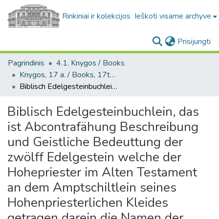
Rinkiniai ir kolekcijos
Ieškoti visame archyve
(c
Prisijungti
Pagrindinis
4.1. Knygos / Books
Knygos, 17 a. / Books, 17th century
Biblisch Edelgesteinbuchlein, das ist Abcontrafähung Beschreibung und Geistliche Bedeuttung der zwölff Edelgestein welche der Hohepriester im Alten Testament an dem Amptschiltlein seines Hohenpriesterlichen Kleides getragen darein die Namen der zwölff Stämm Israel sind eingegraben gewesen wie Exodi am 28. zu lesen ist : Inn welchen wir allerley Christlicher Lehren Vermanungen unnd Trostes erinnert werden / gestellt durch Iacobum Schopperum, der H. Göttlichen Schrifft D. Prediger und Professor bey der Nürnbergischen hohen Schul zu Altdorff.
Biblisch Edelgesteinbuchlein, das
ist Abcontrafähung Beschreibung
und Geistliche Bedeuttung der
zwölff Edelgestein welche der
Hohepriester im Alten Testament
an dem Amptschiltlein seines
Hohenpriesterlichen Kleides
getragen darein die Namen der