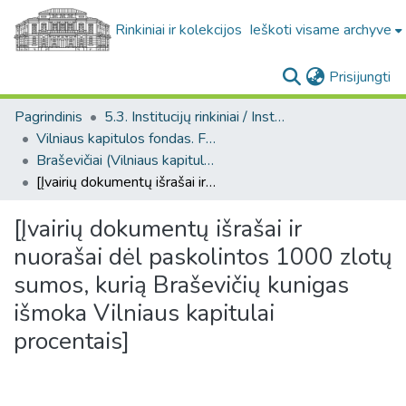
Rinkiniai ir kolekcijos
Ieškoti visame archyve
(c
Prisijungti
Pagrindinis
5.3. Institucijų rinkiniai / Institutional collections
Vilniaus kapitulos fondas. F43
Braševičiai (Vilniaus kapitulos fondas. F43. Bažnytinės valdos)
[Įvairių dokumentų išrašai ir nuorašai dėl paskolintos 1000 zlotų sumos, kurią Braševičių kunigas išmoka Vilniaus kapitulai procentais]
[Įvairių dokumentų išrašai ir
nuorašai dėl paskolintos 1000 zlotų
sumos, kurią Braševičių kunigas
išmoka Vilniaus kapitulai
procentais]