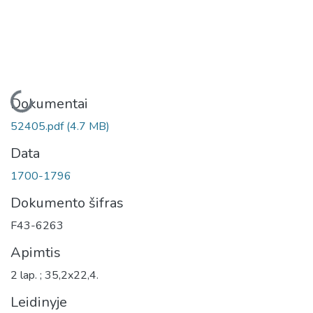
Įkeliama...
Dokumentai
52405.pdf
(4.7 MB)
Data
1700-1796
Dokumento šifras
F43-6263
Apimtis
2 lap. ; 35,2x22,4.
Leidinyje