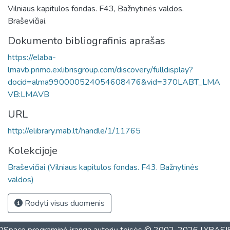
Vilniaus kapitulos fondas. F43, Bažnytinės valdos.
Braševičiai.
Dokumento bibliografinis aprašas
https://elaba-
lmavb.primo.exlibrisgroup.com/discovery/fulldisplay?
docid=alma990000524054608476&vid=370LABT_LMA
VB:LMAVB
URL
http://elibrary.mab.lt/handle/1/11765
Kolekcijoje
Braševičiai (Vilniaus kapitulos fondas. F43. Bažnytinės
valdos)
Rodyti visus duomenis