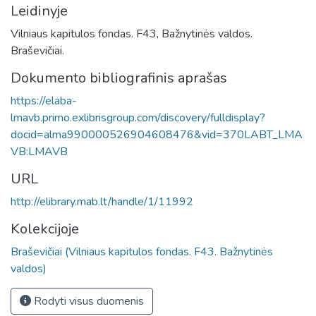
Leidinyje
Vilniaus kapitulos fondas. F43, Bažnytinės valdos.
Braševičiai.
Dokumento bibliografinis aprašas
https://elaba-
lmavb.primo.exlibrisgroup.com/discovery/fulldisplay?
docid=alma990000526904608476&vid=370LABT_LMA
VB:LMAVB
URL
http://elibrary.mab.lt/handle/1/11992
Kolekcijoje
Braševičiai (Vilniaus kapitulos fondas. F43. Bažnytinės
valdos)
Rodyti visus duomenis