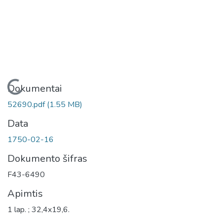
Įkeliama...
Dokumentai
52690.pdf
(1.55 MB)
Data
1750-02-16
Dokumento šifras
F43-6490
Apimtis
1 lap. ; 32,4x19,6.