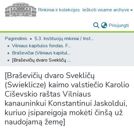
Rinkiniai ir kolekcijos
Ieškoti visame archyve
(c
Prisijungti
Pagrindinis
5.3. Institucijų rinkiniai / Institutional collections
Vilniaus kapitulos fondas. F43
Braševičiai (Vilniaus kapitulos fondas. F43. Bažnytinės valdos)
[Braševičių dvaro Svekličų (Swieklicze) kaimo valstiečio Karolio Ciševskio raštas Vilniaus kanauninkui Konstantinui Jaskoldui, kuriuo įsipareigoja mokėti činšą už naudojamą žemę]
[Braševičių dvaro Svekličų
(Swieklicze) kaimo valstiečio Karolio
Ciševskio raštas Vilniaus
kanauninkui Konstantinui Jaskoldui,
kuriuo įsipareigoja mokėti činšą už
naudojamą žemę]