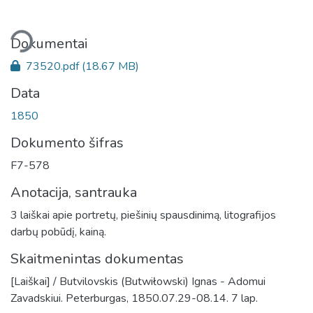
liama...
Dokumentai
73520.pdf
(18.67 MB)
Data
1850
Dokumento šifras
F7-578
Anotacija, santrauka
3 laiškai apie portretų, piešinių spausdinimą, litografijos
darbų pobūdį, kainą.
Skaitmenintas dokumentas
[Laiškai] / Butvilovskis (Butwiłowski) Ignas - Adomui
Zavadskiui. Peterburgas, 1850.07.29-08.14. 7 lap.