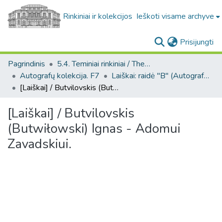
Rinkiniai ir kolekcijos
Ieškoti visame archyve
(c
Prisijungti
Pagrindinis
5.4. Teminiai rinkiniai / Thematic collections
Autografų kolekcija. F7
Laiškai: raidė "B" (Autografų kolekcija. F7)
[Laiškai] / Butvilovskis (Butwiłowski) Ignas - Adomui Zavadskiui.
[Laiškai] / Butvilovskis
(Butwiłowski) Ignas - Adomui
Zavadskiui.