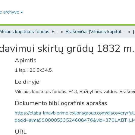
e archyve
Vilniaus kapitulos fondas. F43
Braševičiai (Vilniaus kapitulos fondas. F43. Bažnytinės valdos)
davimui skirtų grūdų 1832 m.
Apimtis
1 lap. ; 20,5x34,5.
Leidinyje
Vilniaus kapitulos fondas. F43, Bažnytinės valdos. Braševič
Dokumento bibliografinis aprašas
https://elaba-lmavb.primo.exlibrisgroup.com/discovery/ful
docid=alma990000533524608476&vid=370LABT_L
URL