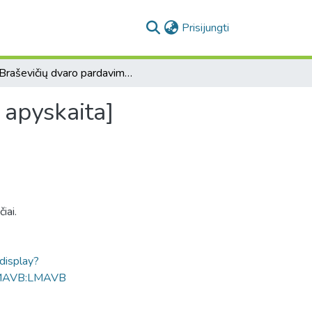
(current)
Prisijungti
[Braševičių dvaro pardavimui skirtų grūdų 1832 m. apyskaita]
 apyskaita]
iai.
ldisplay?
MAVB:LMAVB