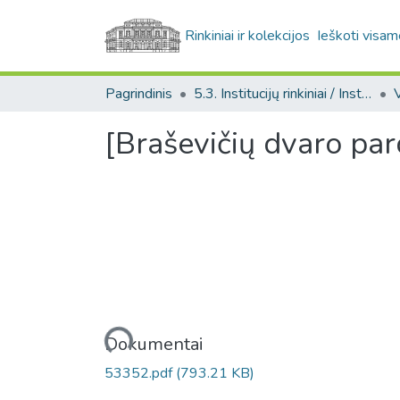
Rinkiniai ir kolekcijos
Ieškoti visam
Pagrindinis
5.3. Institucijų rinkiniai / Institutional collections
[Braševičių dvaro par
Įkeliama...
Dokumentai
53352.pdf
(793.21 KB)