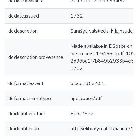
dc.date.available
2017-11-20T09:39:43Z
dc.date.issued
1732
dc.description
Surašyti valstiečiai ir jų naudo
Made available in DSpace on 
bitstreams: 1 54560.pdf: 101
dc.description.provenance
2d9dba1f7b849b2933b4e53f0b
1732
dc.format.extent
6 lap. ; 35x20,1.
dc.format.mimetype
application/pdf
dc.identifier.other
F43-7932
dc.identifier.uri
http://elibrary.mab.lt/handle/1