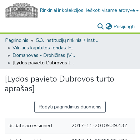
Rinkiniai ir kolekcijos
Ieškoti visame archyve
(c
Prisijungti
Pagrindinis
5.3. Institucijų rinkiniai / Institutional collections
Vilniaus kapitulos fondas. F43
Domanovas - Drohičinas (Vilniaus kapitulos fondas. F43, Bažnytinės valdos)
[Lydos pavieto Dubrovos turto aprašas]
[Lydos pavieto Dubrovos turto
aprašas]
Rodyti pagrindinius duomenis
dc.date.accessioned
2017-11-20T09:39:43Z