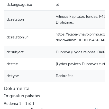
dc.language.iso
pl
Vilniaus kapitulos fondas. F43
dc.relation
Drohičinas.
https://elaba-lmavb.primo.exlib
dc.relation.uri
docid=alma9900005456046
dc.subject
Dubrova (Lydos rajonas, Baltaru
dc.title
[Lydos pavieto Dubrovos turto 
dc.type
Rankraštis
Dokumentai
Originalus paketas
Rodoma
1 - 1 iš 1