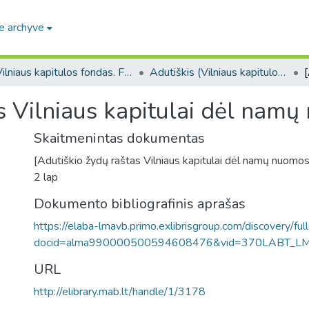
e archyve
Vilniaus kapitulos fondas. F43
Adutiškis (Vilniaus kapitulos fondas. F43. Bažnytinės valdos)
s Vilniaus kapitulai dėl namų
Skaitmenintas dokumentas
[Adutiškio žydų raštas Vilniaus kapitulai dėl namų nuomos
2 lap
Dokumento bibliografinis aprašas
https://elaba-lmavb.primo.exlibrisgroup.com/discovery/ful
docid=alma990000500594608476&vid=370LABT_L
URL
http://elibrary.mab.lt/handle/1/3178