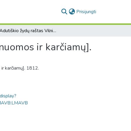
(current)
Prisijungti
[Adutiškio žydų raštas Vilniaus kapitulai dėl namų nuomos ir karčiamų].
 nuomos ir karčiamų].
 ir karčiamų]. 1812.
ldisplay?
MAVB:LMAVB