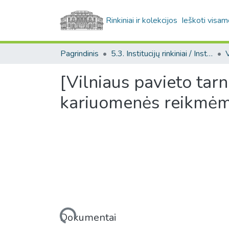
Rinkiniai ir kolekcijos
Ieškoti visam
Pagrindinis
5.3. Institucijų rinkiniai / Institutional collections
[Vilniaus pavieto tarn
kariuomenės reikmėms
Įkeliama...
Dokumentai