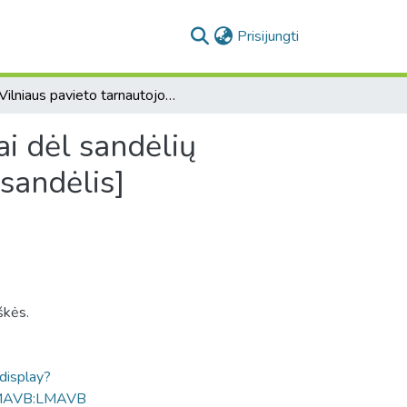
(current)
Prisijungti
[Vilniaus pavieto tarnautojo raštas Vilniaus kapitulai dėl sandėlių kariuomenės reikmėms. Minimas Dekaniškių dvaro sandėlis]
ai dėl sandėlių
sandėlis]
škės.
ldisplay?
MAVB:LMAVB