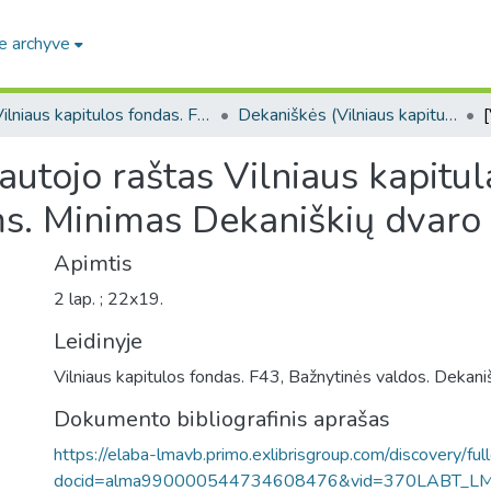
e archyve
Vilniaus kapitulos fondas. F43
Dekaniškės (Vilniaus kapitulos fondas. F43, Bažnytinės valdos)
autojo raštas Vilniaus kapitul
. Minimas Dekaniškių dvaro 
Apimtis
2 lap. ; 22x19.
Leidinyje
Vilniaus kapitulos fondas. F43, Bažnytinės valdos. Dekani
Dokumento bibliografinis aprašas
https://elaba-lmavb.primo.exlibrisgroup.com/discovery/ful
docid=alma990000544734608476&vid=370LABT_L