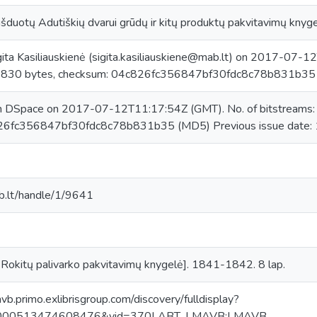
išduotų Adutiškių dvarui grūdų ir kitų produktų pakvitavimų knyge
ita Kasiliauskienė (sigita.kasiliauskiene@mab.lt) on 2017-07-1
 1830 bytes, checksum: 04c826fc356847bf30fdc8c78b831b35
in DSpace on 2017-07-12T11:17:54Z (GMT). No. of bitstreams: 
26fc356847bf30fdc8c78b831b35 (MD5) Previous issue date:
mab.lt/handle/1/9641
 Rokitų palivarko pakvitavimų knygelė]. 1841-1842. 8 lap.
avb.primo.exlibrisgroup.com/discovery/fulldisplay?
0000513474608476&vid=370LABT_LMAVB:LMAVB