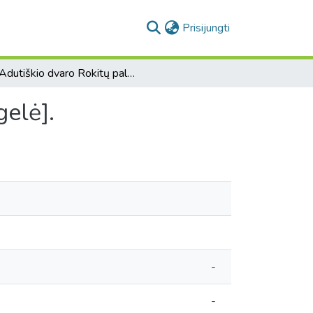
(current)
Prisijungti
[Adutiškio dvaro Rokitų palivarko pakvitavimų knygelė].
gelė].
-
-