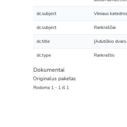
dc.subject
Vilniaus katedros
dc.subject
Rankraščiai
dc.title
[Adutiškio dvaro
dc.type
Rankraštis
Dokumentai
Originalus paketas
Rodoma
1 - 1 iš 1