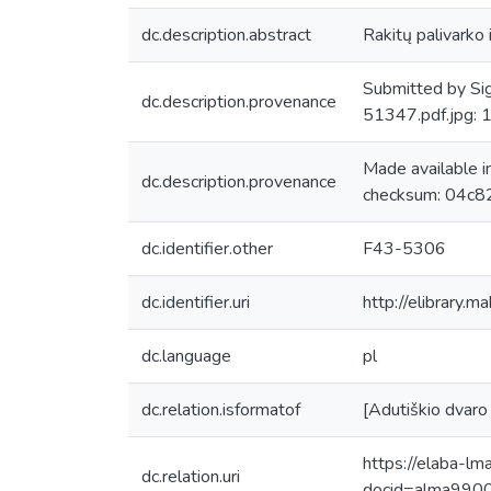
dc.description.abstract
Rakitų palivarko 
Submitted by Sig
dc.description.provenance
51347.pdf.jpg:
Made available 
dc.description.provenance
checksum: 04c8
dc.identifier.other
F43-5306
dc.identifier.uri
http://elibrary.
dc.language
pl
dc.relation.isformatof
[Adutiškio dvaro
https://elaba-lm
dc.relation.uri
docid=alma99