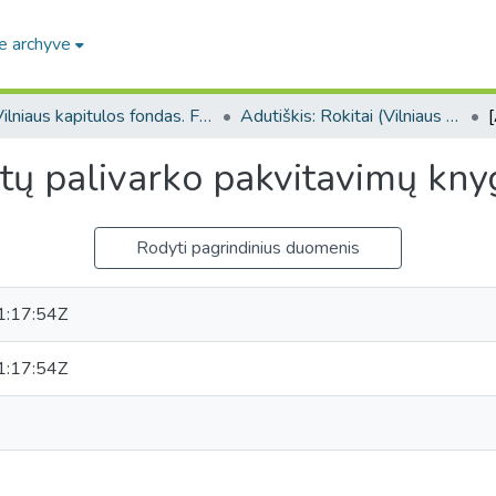
e archyve
Vilniaus kapitulos fondas. F43
Adutiškis: Rokitai (Vilniaus kapitulos fondas. F43. Bažnytinės valdos)
tų palivarko pakvitavimų kny
Rodyti pagrindinius duomenis
:17:54Z
:17:54Z