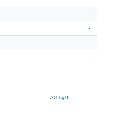
-
-
-
-
Atsisiųsti