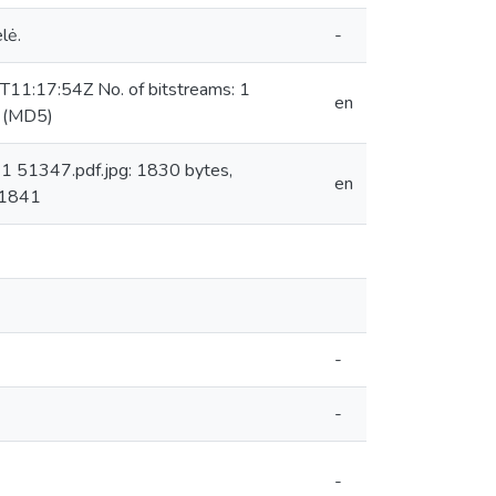
lė.
-
2T11:17:54Z No. of bitstreams: 1
en
 (MD5)
1 51347.pdf.jpg: 1830 bytes,
en
 1841
-
-
-