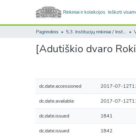
Rinkiniai ir kolekcijos
Ieškoti visam
Pagrindinis
5.3. Institucijų rinkiniai / Institutional collections
[Adutiškio dvaro Roki
dc.date.accessioned
2017-07-12T11
dc.date.available
2017-07-12T11
dc.date.issued
1841
dc.date.issued
1842