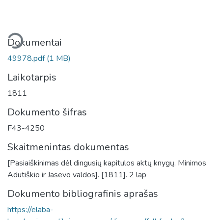
liama...
Dokumentai
49978.pdf
(1 MB)
Laikotarpis
1811
Dokumento šifras
F43-4250
Skaitmenintas dokumentas
[Pasiaiškinimas dėl dingusių kapitulos aktų knygų. Minimos
Adutiškio ir Jasevo valdos]. [1811]. 2 lap
Dokumento bibliografinis aprašas
https://elaba-