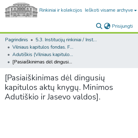
Rinkiniai ir kolekcijos
Ieškoti visame archyve
(c
Prisijungti
Pagrindinis
5.3. Institucijų rinkiniai / Institutional collections
Vilniaus kapitulos fondas. F43
Adutiškis (Vilniaus kapitulos fondas. F43. Bažnytinės valdos)
[Pasiaiškinimas dėl dingusių kapitulos aktų knygų. Minimos Adutiškio ir Jasevo valdos].
[Pasiaiškinimas dėl dingusių
kapitulos aktų knygų. Minimos
Adutiškio ir Jasevo valdos].