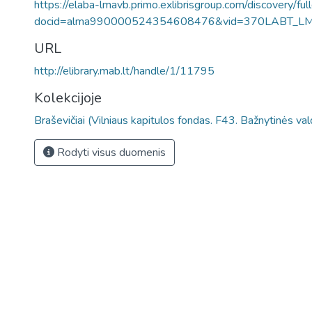
https://elaba-lmavb.primo.exlibrisgroup.com/discovery/ful
docid=alma990000524354608476&vid=370LABT_L
URL
http://elibrary.mab.lt/handle/1/11795
Kolekcijoje
Braševičiai (Vilniaus kapitulos fondas. F43. Bažnytinės va
Rodyti visus duomenis