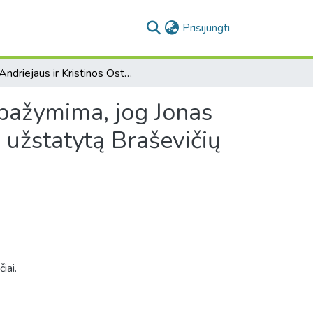
(current)
Prisijungti
[Andriejaus ir Kristinos Ostrovskių raštas, kuriame pažymima, jog Jonas Karolis Naruševičius grąžino skolą ir atgavo teises į užstatytą Braševičių dvaro žemės sklypą ir karčemą]
 pažymima, jog Jonas
į užstatytą Braševičių
iai.