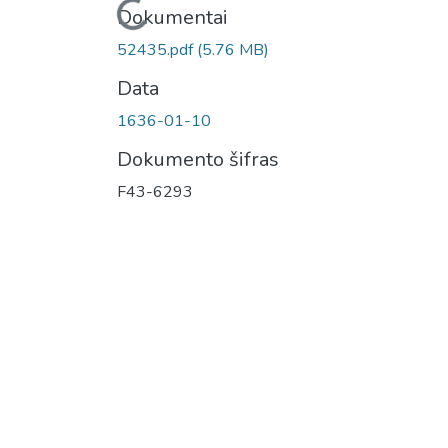
Įkeliama...
Dokumentai
52435.pdf
(5.76 MB)
Data
1636-01-10
Dokumento šifras
F43-6293