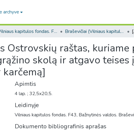
e archyve
Vilniaus kapitulos fondas. F43
Braševičiai (Vilniaus kapitulos fondas. F43. Bažnytinės valdos)
nos Ostrovskių raštas, kuriame
rąžino skolą ir atgavo teises 
r karčemą]
Apimtis
4 lap. ; 32,5x20,5.
Leidinyje
Vilniaus kapitulos fondas. F43, Bažnytinės valdos. Braševič
Dokumento bibliografinis aprašas