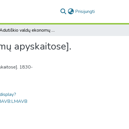
(current)
Prisijungti
[Adutiškio valdų ekonomų pasiaiškinimai dėl trūkumų apyskaitose].
mų apyskaitose].
skaitose]. 1830-
ldisplay?
MAVB:LMAVB