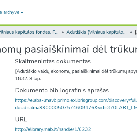
e archyve
Vilniaus kapitulos fondas. F43
Adutiškis (Vilniaus kapitulos fondas. F43. Bažnytinės valdos)
nomų pasiaiškinimai dėl trūku
Skaitmenintas dokumentas
[Adutiškio valdų ekonomų pasiaiškinimai dėl trūkumų apy
1832. 9 lap.
Dokumento bibliografinis aprašas
https://elaba-lmavb.primo.exlibrisgroup.com/discovery/ful
docid=alma990000507574608476&vid=370LABT_L
URL
http://elibrary.mab.lt/handle/1/6232