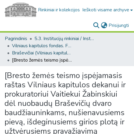
Rinkiniai ir kolekcijos
Ieškoti visame archyve
(c
Prisijungti
Pagrindinis
5.3. Institucijų rinkiniai / Institutional collections
Vilniaus kapitulos fondas. F43
Braševičiai (Vilniaus kapitulos fondas. F43. Bažnytinės valdos)
[Bresto žemės teismo įspėjamasis raštas Vilniaus kapitulos dekanui ir prokuratoriui Vaitiekui Žabinskiui dėl nuobaudų Braševičių dvaro baudžiauninkams, nušienavusiems pievą, išdeginusiems girios plotą ir užtvėrusiems pravažiavimą Tarakanų dvaro žmonėms]
[Bresto žemės teismo įspėjamasis
raštas Vilniaus kapitulos dekanui ir
prokuratoriui Vaitiekui Žabinskiui
dėl nuobaudų Braševičių dvaro
baudžiauninkams, nušienavusiems
pievą, išdeginusiems girios plotą ir
užtvėrusiems pravažiavimą