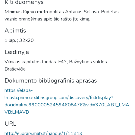
Kiti duomenys
Minimas Kijevo metropolitas Antanas Seliava. Pridėtas
vaznio pranešimas apie šio rašto įteikimą.
Apimtis
1 lap. ; 32x20.
Leidinyje
Vilniaus kapitulos fondas. F43, Bažnytinės valdos.
Braševičiai.
Dokumento bibliografinis aprašas
https://elaba-
lmavb.primo.exlibrisgroup.com/discovery/fulldisplay?
docid=alma990000524594608476&vid=370LABT_LMA
VB:LMAVB
URL
http://elibrary.mab.lt/handle/1/11819