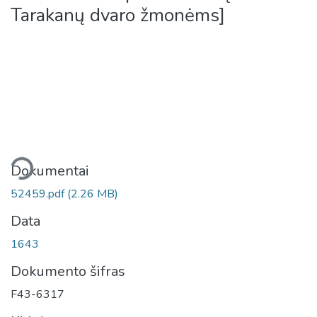
Tarakanų dvaro žmonėms]
liama...
Dokumentai
52459.pdf
(2.26 MB)
Data
1643
Dokumento šifras
F43-6317