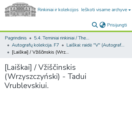
Rinkiniai ir kolekcijos
Ieškoti visame archyve
(c
Prisijungti
Pagrindinis
5.4. Teminiai rinkiniai / Thematic collections
Autografų kolekcija. F7
Laiškai: raidė "V" (Autografų kolekcija. F7)
[Laiškai] / Vžiščinskis (Wrzyszczyński) - Tadui Vrublevskiui.
[Laiškai] / Vžiščinskis
(Wrzyszczyński) - Tadui
Vrublevskiui.