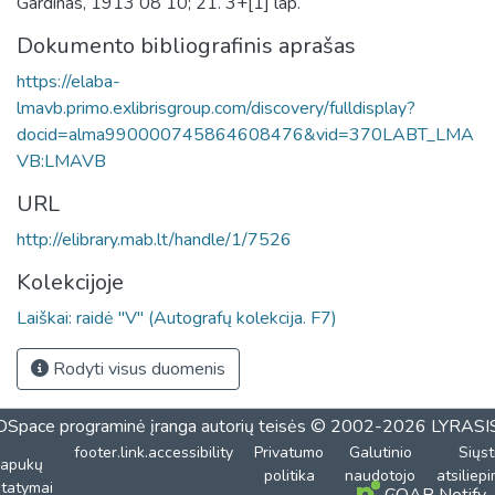
Gardinas, 1913 08 10; 21. 3+[1] lap.
Dokumento bibliografinis aprašas
https://elaba-
lmavb.primo.exlibrisgroup.com/discovery/fulldisplay?
docid=alma990000745864608476&vid=370LABT_LMA
VB:LMAVB
URL
http://elibrary.mab.lt/handle/1/7526
Kolekcijoje
Laiškai: raidė "V" (Autografų kolekcija. F7)
Rodyti visus duomenis
DSpace programinė įranga
autorių teisės © 2002-2026
LYRASI
footer.link.accessibility
Privatumo
Galutinio
Siųst
lapukų
politika
naudotojo
atsiliep
tatymai
COAR Notify