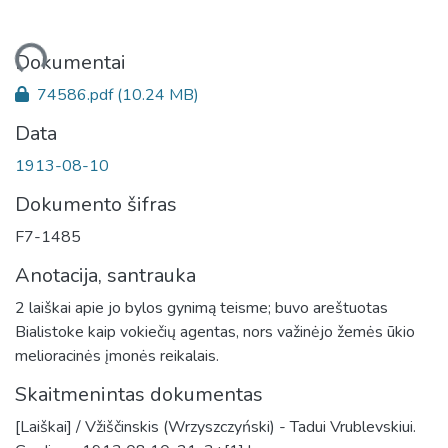
eliama...
Dokumentai
74586.pdf
(10.24 MB)
Data
1913-08-10
Dokumento šifras
F7-1485
Anotacija, santrauka
2 laiškai apie jo bylos gynimą teisme; buvo areštuotas
Bialistoke kaip vokiečių agentas, nors važinėjo žemės ūkio
melioracinės įmonės reikalais.
Skaitmenintas dokumentas
[Laiškai] / Vžiščinskis (Wrzyszczyński) - Tadui Vrublevskiui.