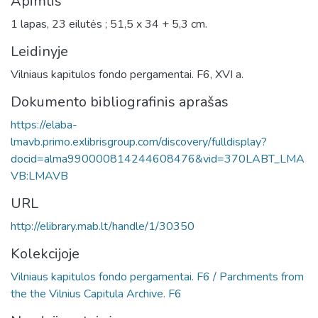
Apimtis
1 lapas, 23 eilutės ; 51,5 x 34 + 5,3 cm.
Leidinyje
Vilniaus kapitulos fondo pergamentai. F6, XVI a.
Dokumento bibliografinis aprašas
https://elaba-
lmavb.primo.exlibrisgroup.com/discovery/fulldisplay?
docid=alma990000814244608476&vid=370LABT_LMA
VB:LMAVB
URL
http://elibrary.mab.lt/handle/1/30350
Kolekcijoje
Vilniaus kapitulos fondo pergamentai. F6 / Parchments from
the the Vilnius Capitula Archive. F6