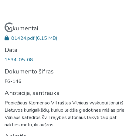
Įkeliama...
Dokumentai
81424.pdf
(6.15 MB)
Data
1534-05-08
Dokumento šifras
F6-146
Anotacija, santrauka
Popiežiaus Klemenso VII raštas Vilniaus vyskupui Jonui iš
Lietuvos kunigaikščių, kuriuo leidžia giedotines mišias prie
Vilniaus katedros šv. Trejybės altoriaus laikyti taip pat
nakties metu, iki aušros