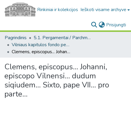
Rinkiniai ir kolekcijos
Ieškoti visame archyve
(c
Prisijungti
Pagrindinis
5.1. Pergamentai / Parchments
Vilniaus kapitulos fondo pergamentai. F6 / Parchments from the the Vilnius Capitula Archive. F6
Clemens, episcopus... Johanni, episcopo Vilnensi... dudum siqiudem... Sixto, pape VII... pro parte...
Clemens, episcopus... Johanni,
episcopo Vilnensi... dudum
siqiudem... Sixto, pape VII... pro
parte...