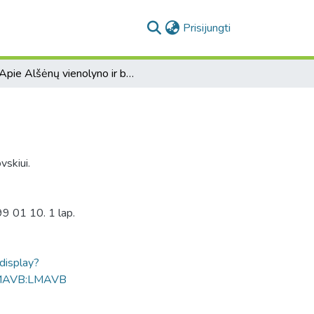
(current)
Prisijungti
[Apie Alšėnų vienolyno ir bažnyčios reikalus].
vskiui.
99 01 10. 1 lap.
ldisplay?
MAVB:LMAVB