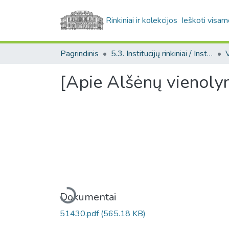
Rinkiniai ir kolekcijos
Ieškoti visam
Pagrindinis
5.3. Institucijų rinkiniai / Institutional collections
[Apie Alšėnų vienolyn
Įkeliama...
Dokumentai
51430.pdf
(565.18 KB)