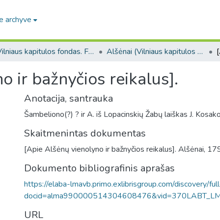
e archyve
Vilniaus kapitulos fondas. F43
Alšėnai (Vilniaus kapitulos fondas. F43. Bažnytinės valdos)
o ir bažnyčios reikalus].
Anotacija, santrauka
Šambeliono(?) ? ir A. iš Lopacinskių Žabų laiškas J. Kosako
Skaitmenintas dokumentas
[Apie Alšėnų vienolyno ir bažnyčios reikalus]. Alšėnai, 17
Dokumento bibliografinis aprašas
https://elaba-lmavb.primo.exlibrisgroup.com/discovery/ful
docid=alma990000514304608476&vid=370LABT_L
URL