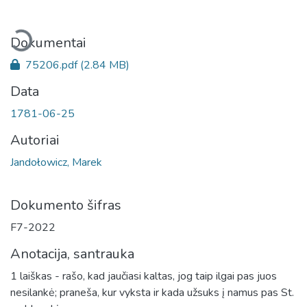
keliama...
Dokumentai
75206.pdf
(2.84 MB)
Data
1781-06-25
Autoriai
Jandołowicz, Marek
Dokumento šifras
F7-2022
Anotacija, santrauka
1 laiškas - rašo, kad jaučiasi kaltas, jog taip ilgai pas juos
nesilankė; praneša, kur vyksta ir kada užsuks į namus pas St.