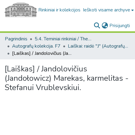
Rinkiniai ir kolekcijos
Ieškoti visame archyve
(c
Prisijungti
Pagrindinis
5.4. Teminiai rinkiniai / Thematic collections
Autografų kolekcija. F7
Laiškai: raidė "J" (Autografų kolekcija. F7)
[Laiškas] / Jandolovičius (Jandołowicz) Marekas, karmelitas - Stefanui Vrublevskiui.
[Laiškas] / Jandolovičius
(Jandołowicz) Marekas, karmelitas -
Stefanui Vrublevskiui.