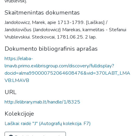
vrublevskį.
Skaitmenintas dokumentas
Jandołowicz, Marek, apie 1713-1799. [Laiškas] /
Jandolovičius (Jandołowicz) Marekas, karmelitas - Stefanui
Vrublevskiui. Steckovcai, 1781.06.25. 2 lap.
Dokumento bibliografinis aprašas
https://elaba-
lmavb.primo.exlibrisgroup.com/discovery/fulldisplay?
docid=alma990000752064608476&vid=370LABT_LMA
VB:LMAVB
URL
http://elibrary.mab.lt/handle/1/8325
Kolekcijoje
Laiškai: raidė "J" (Autografų kolekcija. F7)