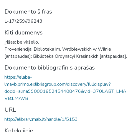
Dokumento šifras
L-17/259//96243
Kiti duomenys
Įrišas: be viršelio.
Proveniencija: Biblioteka im. Wróblewskich w Wilnie
[antspaudas]; Biblioteka Ordynacyi Krasinskich [antspaudas].
Dokumento bibliografinis aprašas
https://elaba-
lmavb.primo.exlibrisgroup.com/discovery/fulldisplay?
docid=alma990001652454408476&vid=370LABT_LMA
VB:LMAVB
URL
http://elibrary.mab.lt/handle/1/5153
Kolekcijoje