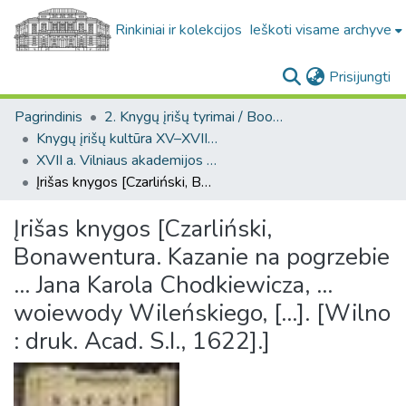
Rinkiniai ir kolekcijos
Ieškoti visame archyve
(c
Prisijungti
Pagrindinis
2. Knygų įrišų tyrimai / Bookbindings research
Knygų įrišų kultūra XV–XVIII a. LDK teritorijoje / Bookbinding culture in the 15th–18th-century GDL
XVII a. Vilniaus akademijos spaustuvės leidinių įrišai / 17-th century bindings of the Vilnius Academy printing house
Įrišas knygos [Czarliński, Bonawentura. Kazanie na pogrzebie ... Jana Karola Chodkiewicza, ... woiewody Wileńskiego, [...]. [Wilno : druk. Acad. S.I., 1622].]
Įrišas knygos [Czarliński,
Bonawentura. Kazanie na pogrzebie
... Jana Karola Chodkiewicza, ...
woiewody Wileńskiego, [...]. [Wilno
: druk. Acad. S.I., 1622].]