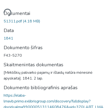
liama...
Dokumentai
51311.pdf
(4.18 MB)
Data
1841
Dokumento šifras
F43-5270
Skaitmenintas dokumentas
[Mirkliškių palivarko pajamų ir išlaidų natūra mėnesinė
apyskaita]. 1841. 2 lap.
Dokumento bibliografinis aprašas
https://elaba-
lmavb.primo.exlibrisgroup.com/discovery/fulldisplay?
docid=alma990000513114608476&vid=370LABT_LMA