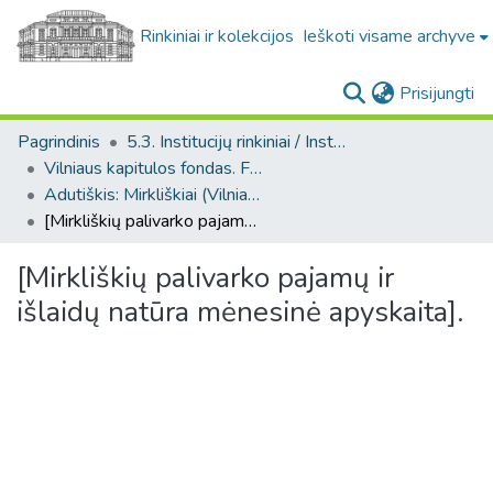
Rinkiniai ir kolekcijos
Ieškoti visame archyve
(c
Prisijungti
Pagrindinis
5.3. Institucijų rinkiniai / Institutional collections
Vilniaus kapitulos fondas. F43
Adutiškis: Mirkliškiai (Vilniaus kapitulos fondas. F43. Bažnytinės valdos)
[Mirkliškių palivarko pajamų ir išlaidų natūra mėnesinė apyskaita].
[Mirkliškių palivarko pajamų ir
išlaidų natūra mėnesinė apyskaita].