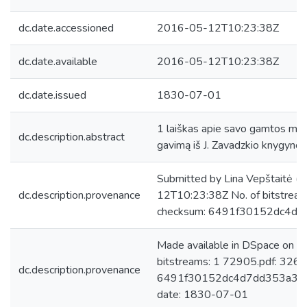
dc.date.accessioned
2016-05-12T10:23:38Z
dc.date.available
2016-05-12T10:23:38Z
dc.date.issued
1830-07-01
1 laiškas apie savo gamtos moks
dc.description.abstract
gavimą iš J. Zavadzkio knygyno ir
Submitted by Lina Vepštaitė (
dc.description.provenance
12T10:23:38Z No. of bitstrea
checksum: 6491f30152dc4d
Made available in DSpace on 
bitstreams: 1 72905.pdf: 326
dc.description.provenance
6491f30152dc4d7dd353a35d8
date: 1830-07-01