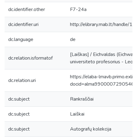
dc.identifier.other
F7-24a
dc.identifier.uri
http://elibrary.mab.lt/handle/1
dc.language
de
[Laiškas] / Eichvaldas (Eichwald
dc.relation.isformatof
universiteto profesorius - Leopo
https://elaba-lmavb.primo.exlib
dc.relation.uri
docid=alma9900007290546
dc.subject
Rankraščiai
dc.subject
Laiškai
dc.subject
Autografų kolekcija