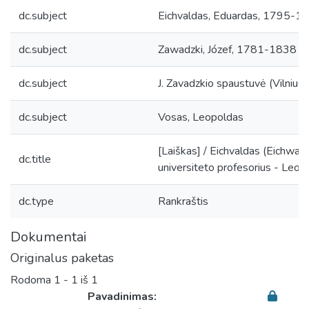
dc.subject
Eichvaldas, Eduardas, 1795-1
dc.subject
Zawadzki, Józef, 1781-1838
dc.subject
J. Zavadzkio spaustuvė (Vilnius)
dc.subject
Vosas, Leopoldas
[Laiškas] / Eichvaldas (Eichwald
dc.title
universiteto profesorius - Leopo
dc.type
Rankraštis
Dokumentai
Originalus paketas
Rodoma
1 - 1 iš 1
Pavadinimas: