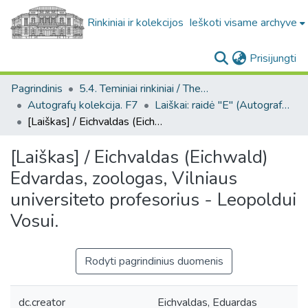
Rinkiniai ir kolekcijos
Ieškoti visame archyve
(c
Prisijungti
Pagrindinis
5.4. Teminiai rinkiniai / Thematic collections
Autografų kolekcija. F7
Laiškai: raidė "E" (Autografų kolekcija. F7)
[Laiškas] / Eichvaldas (Eichwald) Edvardas, zoologas, Vilniaus universiteto profesorius - Leopoldui Vosui.
[Laiškas] / Eichvaldas (Eichwald)
Edvardas, zoologas, Vilniaus
universiteto profesorius - Leopoldui
Vosui.
Rodyti pagrindinius duomenis
dc.creator
Eichvaldas, Eduardas