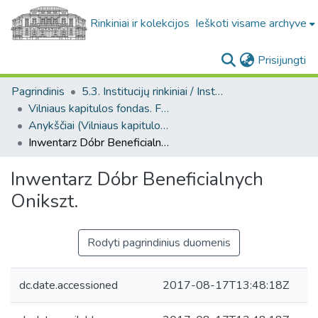
Rinkiniai ir kolekcijos
Ieškoti visame archyve
(c
Prisijungti
Pagrindinis
5.3. Institucijų rinkiniai / Institutional collections
Vilniaus kapitulos fondas. F43
Anykščiai (Vilniaus kapitulos fondas. F43. Bažnytinės valdos)
Inwentarz Dóbr Beneficialnych Onikszt.
Inwentarz Dóbr Beneficialnych
Onikszt.
Rodyti pagrindinius duomenis
dc.date.accessioned
2017-08-17T13:48:18Z