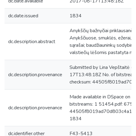
dc.date.available
2017-08-17T13:48:18Z
dc.date.issued
1834
Anykščių bažnyčiai priklausanči
Anykščiuose, smuklės, ežerai, up
dc.description.abstract
sąrašai; baudžiauninkų sodybini
valstiečių lėšomis pastatyta mo
Submitted by Lina Vepštaitė (
dc.description.provenance
17T13:48:18Z No. of bitstrea
checksum: 44505f8019ad70
Made available in DSpace on 
bitstreams: 1 51454.pdf: 675
dc.description.provenance
44505f8019ad70d803c4a15803
1834
dc.identifier.other
F43-5413