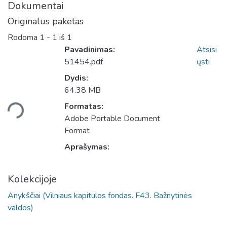
Dokumentai
Originalus paketas
Rodoma
1 - 1 iš 1
Pavadinimas:
Atsisi
51454.pdf
ųsti
Dydis:
64.38 MB
liama...
Formatas:
Adobe Portable Document
Format
Aprašymas:
Kolekcijoje
Anykščiai (Vilniaus kapitulos fondas. F43. Bažnytinės
valdos)