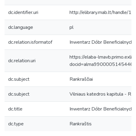
dc.identifier.uri
http://elibrary.mab.lt/handle/1
dc.language
pl
dc.relation.isformatof
Inwentarz Dóbr Beneficialnych 
https://elaba-lmavb.primo.exlib
dc.relation.uri
docid=alma9900005145446
dc.subject
Rankraščiai
dc.subject
Vilniaus katedros kapitula - Ran
dc.title
Inwentarz Dóbr Beneficialnych 
dc.type
Rankraštis