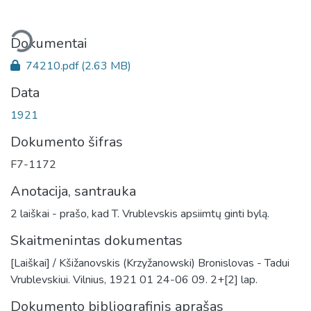
liama...
Dokumentai
74210.pdf
(2.63 MB)
Data
1921
Dokumento šifras
F7-1172
Anotacija, santrauka
2 laiškai - prašo, kad T. Vrublevskis apsiimtų ginti bylą.
Skaitmenintas dokumentas
[Laiškai] / Kšižanovskis (Krzyžanowski) Bronislovas - Tadui
Vrublevskiui. Vilnius, 1921 01 24-06 09. 2+[2] lap.
Dokumento bibliografinis aprašas