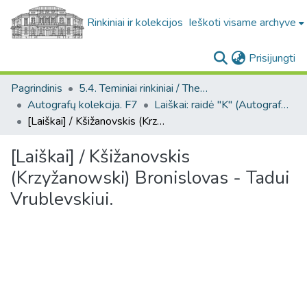
Rinkiniai ir kolekcijos
Ieškoti visame archyve
(c
Prisijungti
Pagrindinis
5.4. Teminiai rinkiniai / Thematic collections
Autografų kolekcija. F7
Laiškai: raidė "K" (Autografų kolekcija. F7)
[Laiškai] / Kšižanovskis (Krzyžanowski) Bronislovas - Tadui Vrublevskiui.
[Laiškai] / Kšižanovskis
(Krzyžanowski) Bronislovas - Tadui
Vrublevskiui.