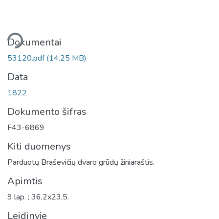
liama...
Dokumentai
53120.pdf
(14.25 MB)
Data
1822
Dokumento šifras
F43-6869
Kiti duomenys
Parduotų Braševičių dvaro grūdų žiniaraštis.
Apimtis
9 lap. ; 36,2x23,5.
Leidinyje