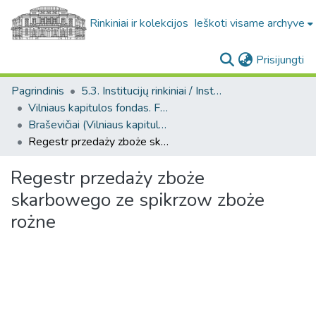
Rinkiniai ir kolekcijos
Ieškoti visame archyve
(c
Prisijungti
Pagrindinis
5.3. Institucijų rinkiniai / Institutional collections
Vilniaus kapitulos fondas. F43
Braševičiai (Vilniaus kapitulos fondas. F43. Bažnytinės valdos)
Regestr przedaży zboże skarbowego ze spikrzow zboże rożne
Regestr przedaży zboże
skarbowego ze spikrzow zboże
rożne