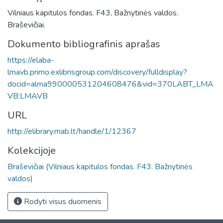
Vilniaus kapitulos fondas. F43, Bažnytinės valdos.
Braševičiai.
Dokumento bibliografinis aprašas
https://elaba-
lmavb.primo.exlibrisgroup.com/discovery/fulldisplay?
docid=alma990000531204608476&vid=370LABT_LMA
VB:LMAVB
URL
http://elibrary.mab.lt/handle/1/12367
Kolekcijoje
Braševičiai (Vilniaus kapitulos fondas. F43. Bažnytinės
valdos)
Rodyti visus duomenis