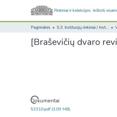
Rinkiniai ir kolekcijos
Ieškoti visam
Pagrindinis
5.3. Institucijų rinkiniai / Institutional collections
[Braševičių dvaro rev
Įkeliama...
Dokumentai
53310.pdf
(3.09 MB)