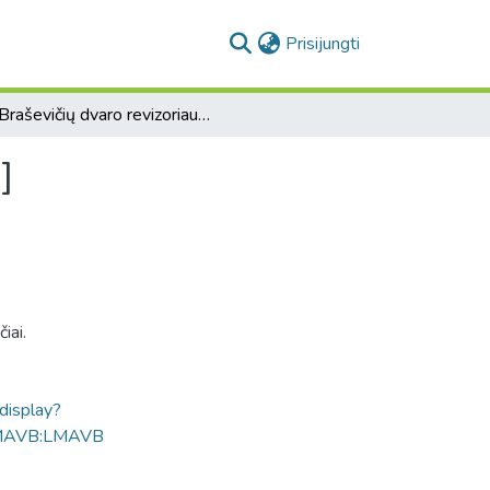
(current)
Prisijungti
[Braševičių dvaro revizoriaus (?) užrašų fragmentas]
]
iai.
ldisplay?
MAVB:LMAVB