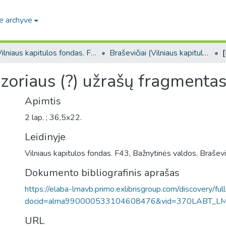
e archyve
Vilniaus kapitulos fondas. F43
Braševičiai (Vilniaus kapitulos fondas. F43. Bažnytinės valdos)
izoriaus (?) užrašų fragmentas
Apimtis
2 lap. ; 36,5x22.
Leidinyje
Vilniaus kapitulos fondas. F43, Bažnytinės valdos. Braševič
Dokumento bibliografinis aprašas
https://elaba-lmavb.primo.exlibrisgroup.com/discovery/ful
docid=alma990000533104608476&vid=370LABT_L
URL