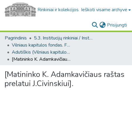
Rinkiniai ir kolekcijos
Ieškoti visame archyve
(c
Prisijungti
Pagrindinis
5.3. Institucijų rinkiniai / Institutional collections
Vilniaus kapitulos fondas. F43
Adutiškis (Vilniaus kapitulos fondas. F43. Bažnytinės valdos)
[Matininko K. Adamkavičiaus raštas prelatui J.Civinskiui].
[Matininko K. Adamkavičiaus raštas
prelatui J.Civinskiui].