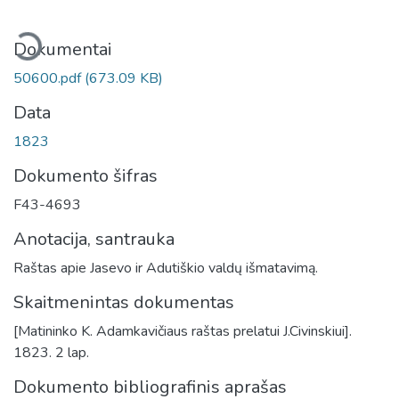
eliama...
Dokumentai
50600.pdf
(673.09 KB)
Data
1823
Dokumento šifras
F43-4693
Anotacija, santrauka
Raštas apie Jasevo ir Adutiškio valdų išmatavimą.
Skaitmenintas dokumentas
[Matininko K. Adamkavičiaus raštas prelatui J.Civinskiui].
1823. 2 lap.
Dokumento bibliografinis aprašas