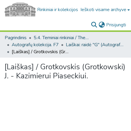
Rinkiniai ir kolekcijos
Ieškoti visame archyve
(c
Prisijungti
Pagrindinis
5.4. Teminiai rinkiniai / Thematic collections
Autografų kolekcija. F7
Laiškai: raidė "G" (Autografų kolekcija. F7)
[Laiškas] / Grotkovskis (Grotkowski) J. - Kazimierui Piaseckiui.
[Laiškas] / Grotkovskis (Grotkowski)
J. - Kazimierui Piaseckiui.