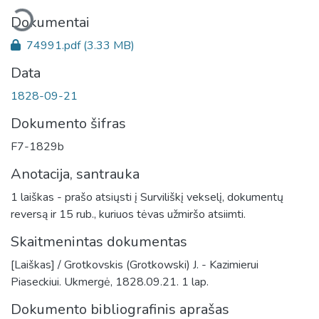
eliama...
Dokumentai
74991.pdf
(3.33 MB)
Data
1828-09-21
Dokumento šifras
F7-1829b
Anotacija, santrauka
1 laiškas - prašo atsiųsti į Surviliškį vekselį, dokumentų
reversą ir 15 rub., kuriuos tėvas užmiršo atsiimti.
Skaitmenintas dokumentas
[Laiškas] / Grotkovskis (Grotkowski) J. - Kazimierui
Piaseckiui. Ukmergė, 1828.09.21. 1 lap.
Dokumento bibliografinis aprašas