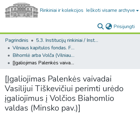
Rinkiniai ir kolekcijos
Ieškoti visame archyve
(c
Prisijungti
Pagrindinis
5.3. Institucijų rinkiniai / Institutional collections
Vilniaus kapitulos fondas. F43
Bihomlė arba Volča (Vilniaus kapitulos fondas. F43. Bažnytinės valdos)
[Įgaliojimas Palenkės vaivadai Vasilijui Tiškevičiui perimti urėdo įgaliojimus į Volčios Biahomlio valdas (Minsko pav.)]
[Įgaliojimas Palenkės vaivadai
Vasilijui Tiškevičiui perimti urėdo
įgaliojimus į Volčios Biahomlio
valdas (Minsko pav.)]