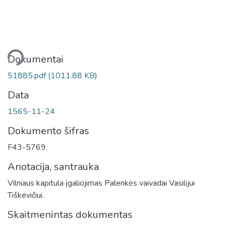
liama...
Dokumentai
51885.pdf
(1011.88 KB)
Data
1565-11-24
Dokumento šifras
F43-5769
Anotacija, santrauka
Vilniaus kapitula įgaliojimas Palenkės vaivadai Vasilijui
Tiškevičiui.
Skaitmenintas dokumentas