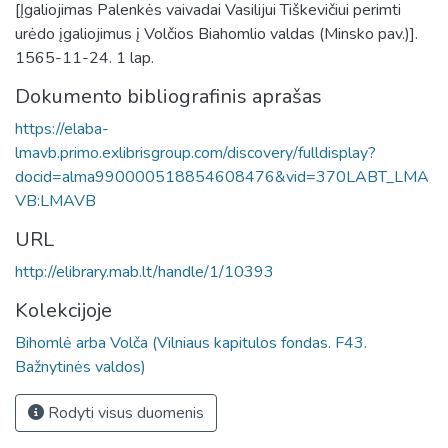
[Įgaliojimas Palenkės vaivadai Vasilijui Tiškevičiui perimti
urėdo įgaliojimus į Volčios Biahomlio valdas (Minsko pav.)].
1565-11-24. 1 lap.
Dokumento bibliografinis aprašas
https://elaba-
lmavb.primo.exlibrisgroup.com/discovery/fulldisplay?
docid=alma990000518854608476&vid=370LABT_LMA
VB:LMAVB
URL
http://elibrary.mab.lt/handle/1/10393
Kolekcijoje
Bihomlė arba Volča (Vilniaus kapitulos fondas. F43.
Bažnytinės valdos)
Rodyti visus duomenis