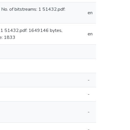
No. of bitstreams: 1 51432.pdf:
en
: 1 51432.pdf: 1649146 bytes,
en
e: 1833
-
-
-
-