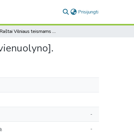
(current)
Prisijungti
[Raštai Vilniaus teismams dėl Alšėnų pranciškonų vienuolyno].
vienuolyno].
-
ą.
-