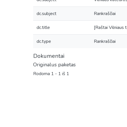
dc.subject
Rankraščiai
dc.title
[Raštai Vilniaus
dc.type
Rankraščiai
Dokumentai
Originalus paketas
Rodoma
1 - 1 iš 1
Įkeliama...