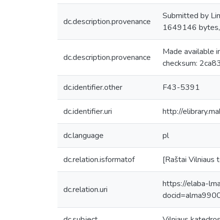
Submitted by Li
dc.description.provenance
1649146 bytes
Made available 
dc.description.provenance
checksum: 2ca8
dc.identifier.other
F43-5391
dc.identifier.uri
http://elibrary.
dc.language
pl
dc.relation.isformatof
[Raštai Vilniaus
https://elaba-lm
dc.relation.uri
docid=alma99
dc.subject
Vilniaus katedros