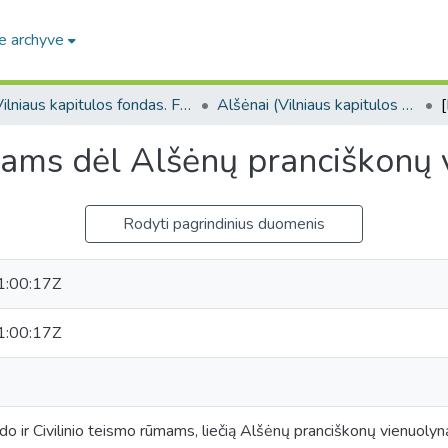
e archyve
Vilniaus kapitulos fondas. F43
Alšėnai (Vilniaus kapitulos fondas. F43. Bažnytinės valdos)
mams dėl Alšėnų pranciškonų 
Rodyti pagrindinius duomenis
:00:17Z
:00:17Z
ždo ir Civilinio teismo rūmams, liečią Alšėnų pranciškonų vienuolyn