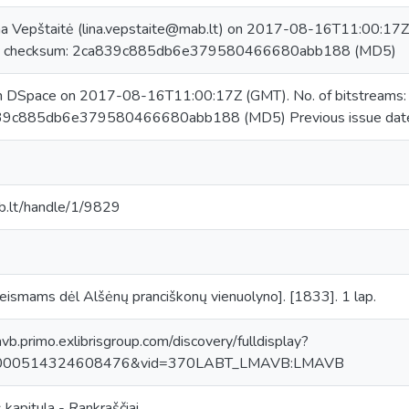
na Vepštaitė (lina.vepstaite@mab.lt) on 2017-08-16T11:00:17Z 
, checksum: 2ca839c885db6e379580466680abb188 (MD5)
in DSpace on 2017-08-16T11:00:17Z (GMT). No. of bitstreams
39c885db6e379580466680abb188 (MD5) Previous issue dat
mab.lt/handle/1/9829
 teismams dėl Alšėnų pranciškonų vienuolyno]. [1833]. 1 lap.
avb.primo.exlibrisgroup.com/discovery/fulldisplay?
0000514324608476&vid=370LABT_LMAVB:LMAVB
 kapitula - Rankraščiai