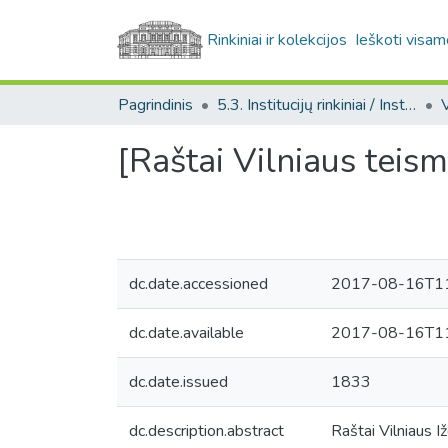
Rinkiniai ir kolekcijos
Ieškoti visam
Pagrindinis
5.3. Institucijų rinkiniai / Institutional collections
[Raštai Vilniaus teis
dc.date.accessioned
2017-08-16T11
dc.date.available
2017-08-16T11
dc.date.issued
1833
dc.description.abstract
Raštai Vilniaus I