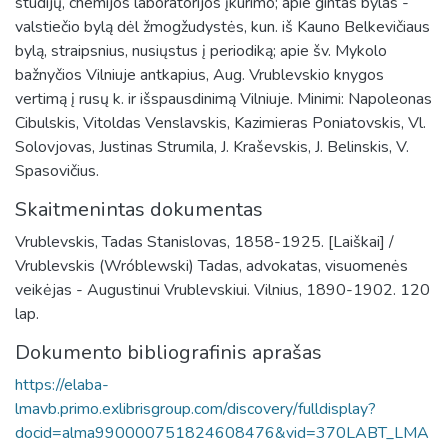
studijų, chemijos laboratorijos įkūrimo; apie gintas bylas -
valstiečio bylą dėl žmogžudystės, kun. iš Kauno Belkevičiaus
bylą, straipsnius, nusiųstus į periodiką; apie šv. Mykolo
bažnyčios Vilniuje antkapius, Aug. Vrublevskio knygos
vertimą į rusų k. ir išspausdinimą Vilniuje. Minimi: Napoleonas
Cibulskis, Vitoldas Venslavskis, Kazimieras Poniatovskis, Vl.
Solovjovas, Justinas Strumila, J. Kraševskis, J. Belinskis, V.
Spasovičius.
Skaitmenintas dokumentas
Vrublevskis, Tadas Stanislovas, 1858-1925. [Laiškai] /
Vrublevskis (Wróblewski) Tadas, advokatas, visuomenės
veikėjas - Augustinui Vrublevskiui. Vilnius, 1890-1902. 120
lap.
Dokumento bibliografinis aprašas
https://elaba-
lmavb.primo.exlibrisgroup.com/discovery/fulldisplay?
docid=alma990000751824608476&vid=370LABT_LMA