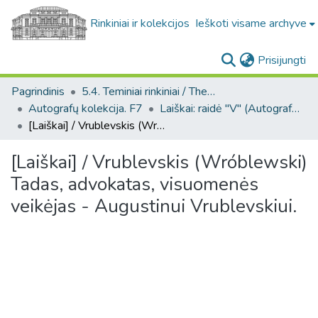
Rinkiniai ir kolekcijos
Ieškoti visame archyve
(c
Prisijungti
Pagrindinis
5.4. Teminiai rinkiniai / Thematic collections
Autografų kolekcija. F7
Laiškai: raidė "V" (Autografų kolekcija. F7)
[Laiškai] / Vrublevskis (Wróblewski) Tadas, advokatas, visuomenės veikėjas - Augustinui Vrublevskiui.
[Laiškai] / Vrublevskis (Wróblewski)
Tadas, advokatas, visuomenės
veikėjas - Augustinui Vrublevskiui.