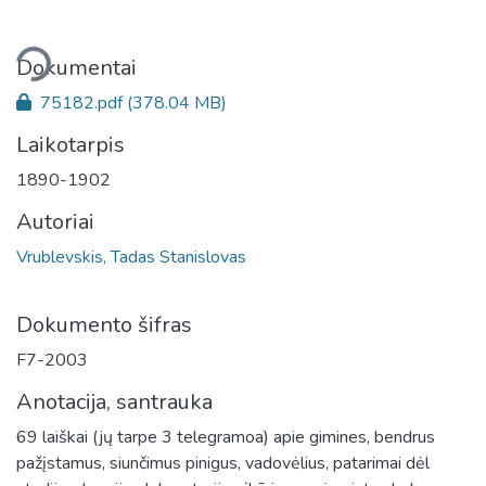
liama...
Dokumentai
75182.pdf
(378.04 MB)
Laikotarpis
1890-1902
Autoriai
Vrublevskis, Tadas Stanislovas
Dokumento šifras
F7-2003
Anotacija, santrauka
69 laiškai (jų tarpe 3 telegramoa) apie gimines, bendrus
pažįstamus, siunčimus pinigus, vadovėlius, patarimai dėl