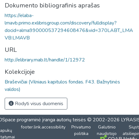
Dokumento bibliografinis aprašas
https://elaba-
lmavb.primo.exlibrisgroup.com/discovery/fulldisplay?
docid=alma990000537294608476&vid=370LABT_LMA
VB:LMAVB
URL
http://elibrary.mab.lt/handle/1/12972
Kolekcijoje
Braševičiai (Vilniaus kapitulos fondas. F43. Bažnytinės
valdos)
Rodyti visus duomenis
DSpace programinė įranga
autorių teisės © 2002-2026
LYRASI
footer.link.accessibility
Privatumo
Galutinio
Siųst
lapukų
politika
naudotojo
atsiliep
tatymai
COAR Notify