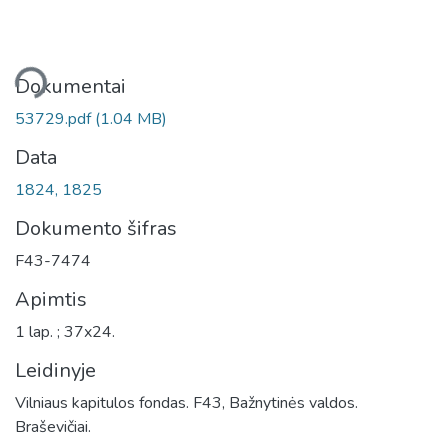
liama...
Dokumentai
53729.pdf
(1.04 MB)
Data
1824, 1825
Dokumento šifras
F43-7474
Apimtis
1 lap. ; 37x24.
Leidinyje
Vilniaus kapitulos fondas. F43, Bažnytinės valdos.
Braševičiai.