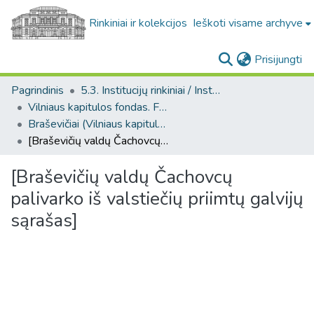
Rinkiniai ir kolekcijos
Ieškoti visame archyve
(c
Prisijungti
Pagrindinis
5.3. Institucijų rinkiniai / Institutional collections
Vilniaus kapitulos fondas. F43
Braševičiai (Vilniaus kapitulos fondas. F43. Bažnytinės valdos)
[Braševičių valdų Čachovcų palivarko iš valstiečių priimtų galvijų sąrašas]
[Braševičių valdų Čachovcų
palivarko iš valstiečių priimtų galvijų
sąrašas]