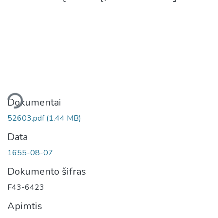
liama...
Dokumentai
52603.pdf
(1.44 MB)
Data
1655-08-07
Dokumento šifras
F43-6423
Apimtis