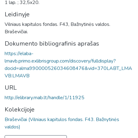
1 lap. ; 32,5x20.
Leidinyje
Vilniaus kapitulos fondas. F43, Bažnytinės valdos.
Braševičiai.
Dokumento bibliografinis aprašas
https://elaba-
lmavb.primo.exlibrisgroup.com/discovery/fulldisplay?
docid=alma990000526034608476&vid=370LABT_LMA
VB:LMAVB
URL
http://elibrary.mab.lt/handle/1/11925
Kolekcijoje
Braševičiai (Vilniaus kapitulos fondas. F43. Bažnytinės
valdos)