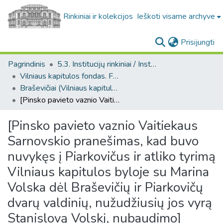
Rinkiniai ir kolekcijos
Ieškoti visame archyve
(c
Prisijungti
Pagrindinis
5.3. Institucijų rinkiniai / Institutional collections
Vilniaus kapitulos fondas. F43
Braševičiai (Vilniaus kapitulos fondas. F43. Bažnytinės valdos)
[Pinsko pavieto vaznio Vaitiekaus Sarnovskio pranešimas, kad buvo nuvykęs į Piarkovičus ir atliko tyrimą Vilniaus kapitulos byloje su Marina Volska dėl Braševičių ir Piarkovičų dvarų valdinių, nužudžiusių jos vyrą Stanislovą Volskį, nubaudimo]
[Pinsko pavieto vaznio Vaitiekaus
Sarnovskio pranešimas, kad buvo
nuvykęs į Piarkovičus ir atliko tyrimą
Vilniaus kapitulos byloje su Marina
Volska dėl Braševičių ir Piarkovičų
dvarų valdinių, nužudžiusių jos vyrą
Stanislovą Volskį, nubaudimo]