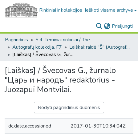
Rinkiniai ir kolekcijos
Ieškoti visame archyve
(c
Prisijungti
Pagrindinis
5.4. Teminiai rinkiniai / Thematic collections
Autografų kolekcija. F7
Laiškai: raidė "Š" (Autografų kolekcija. F7)
[Laiškas] / Švecovas G., žurnalo "Царь и народъ" redaktorius - Juozapui Montvilai.
[Laiškas] / Švecovas G., žurnalo
"Царь и народъ" redaktorius -
Juozapui Montvilai.
Rodyti pagrindinius duomenis
dc.date.accessioned
2017-01-30T10:34:04Z