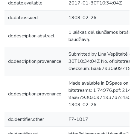
dc.date.available
2017-01-30T10:34:04Z
dc.date.issued
1909-02-26
1 laiškas dėl siunčiamos brošiūr
dc.description.abstract
baudžiavą.
Submitted by Lina Vepštaitė (
dc.description.provenance
30T10:34:04Z No. of bitstrea
checksum: 8aa67930a09719
Made available in DSpace on 
bitstreams: 1 74976.pdf: 214
dc.description.provenance
8aa67930a0971937d7c4a02dc1
1909-02-26
dc.identifier.other
F7-1817