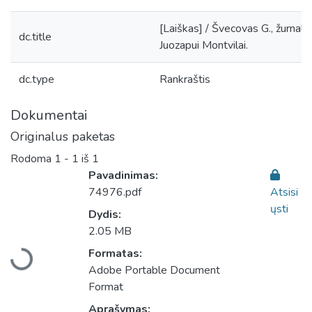
[Laiškas] / Švecovas G., žurna
dc.title
Juozapui Montvilai.
dc.type
Rankraštis
Dokumentai
Originalus paketas
Rodoma
1 - 1 iš 1
Pavadinimas:
74976.pdf
Atsisi
ųsti
Dydis:
Įkeliama...
2.05 MB
Formatas:
Adobe Portable Document
Format
Aprašymas: