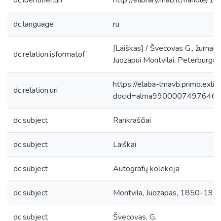
dc.identifier.uri
http://elibrary.mab.lt/handle/1
dc.language
ru
[Laiškas] / Švecovas G., žurna
dc.relation.isformatof
Juozapui Montvilai. Peterburgas
https://elaba-lmavb.primo.exlib
dc.relation.uri
docid=alma9900007497646
dc.subject
Rankraščiai
dc.subject
Laiškai
dc.subject
Autografų kolekcija
dc.subject
Montvila, Juozapas, 1850-191
dc.subject
Švecovas, G.