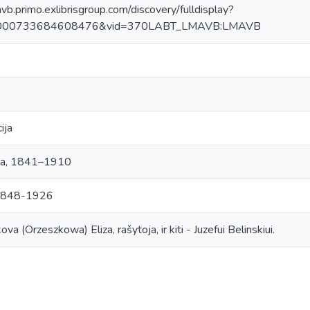
avb.primo.exlibrisgroup.com/discovery/fulldisplay?
0000733684608476&vid=370LABT_LMAVB:LMAVB
ija
iza, 1841–1910
, 1848-1926
va (Orzeszkowa) Eliza, rašytoja, ir kiti - Juzefui Belinskiui.