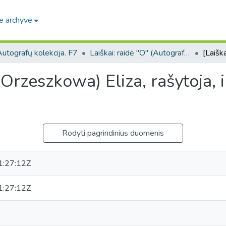
e archyve
utografų kolekcija. F7
Laiškai: raidė "O" (Autografų kolekcija. F7)
Orzeszkowa) Eliza, rašytoja, ir 
Rodyti pagrindinius duomenis
:27:12Z
:27:12Z