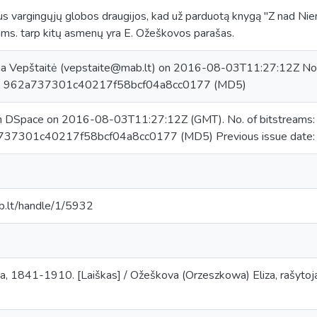
aus vargingųjų globos draugijos, kad už parduotą knygą "Z nad Niemn
ams. tarp kitų asmenų yra E. Ožeškovos parašas.
na Vepštaitė (vepstaite@mab.lt) on 2016-08-03T11:27:12Z No.
um: 962a737301c40217f58bcf04a8cc0177 (MD5)
in DSpace on 2016-08-03T11:27:12Z (GMT). No. of bitstreams
737301c40217f58bcf04a8cc0177 (MD5) Previous issue date
mab.lt/handle/1/5932
, 1841-1910. [Laiškas] / Ožeškova (Orzeszkowa) Eliza, rašytoja, ir 