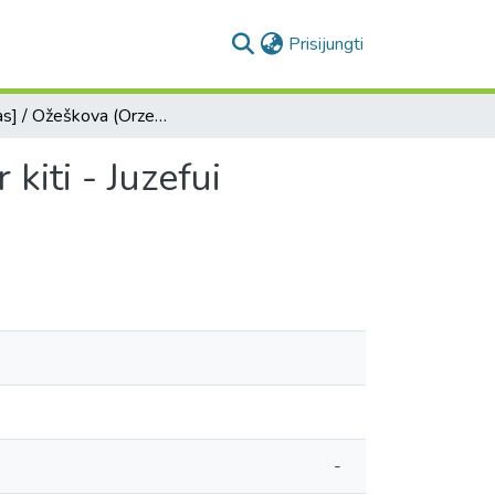
(current)
Prisijungti
[Laiškas] / Ožeškova (Orzeszkowa) Eliza, rašytoja, ir kiti - Juzefui Belinskiui.
kiti - Juzefui
-