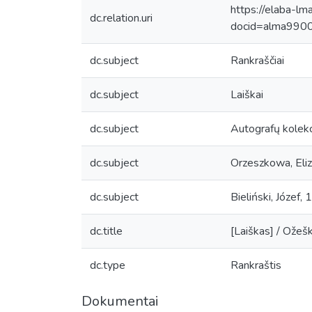
https://elaba-lm
dc.relation.uri
docid=alma99
dc.subject
Rankraščiai
dc.subject
Laiškai
dc.subject
Autografų kolekc
dc.subject
Orzeszkowa, El
dc.subject
Bieliński, Józef
dc.title
[Laiškas] / Ožeško
dc.type
Rankraštis
Dokumentai