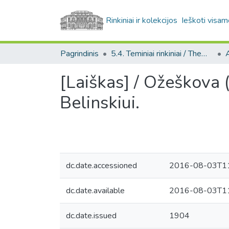
Rinkiniai ir kolekcijos
Ieškoti visam
Pagrindinis
5.4. Teminiai rinkiniai / Thematic collections
A
[Laiškas] / Ožeškova (
Belinskiui.
dc.date.accessioned
2016-08-03T11
dc.date.available
2016-08-03T11
dc.date.issued
1904