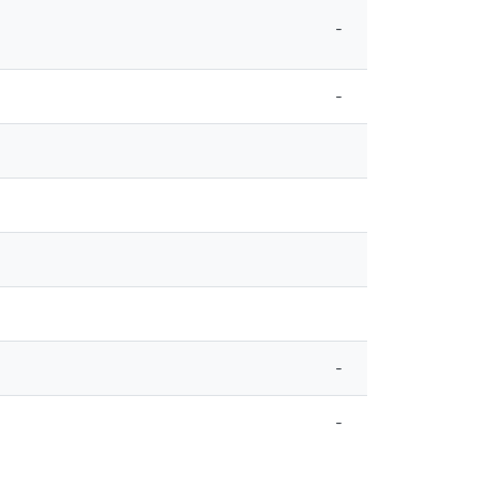
-
-
-
-