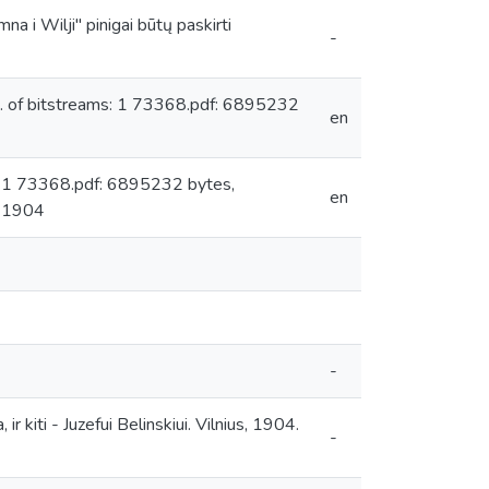
a i Wilji" pinigai būtų paskirti
-
 of bitstreams: 1 73368.pdf: 6895232
en
: 1 73368.pdf: 6895232 bytes,
en
: 1904
-
kiti - Juzefui Belinskiui. Vilnius, 1904.
-