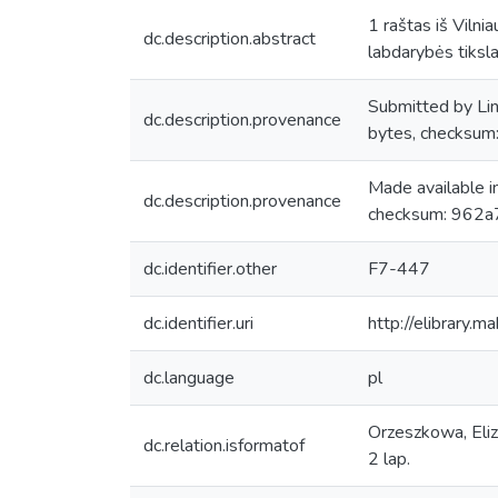
1 raštas iš Vilni
dc.description.abstract
labdarybės tiksl
Submitted by Li
dc.description.provenance
bytes, checks
Made available 
dc.description.provenance
checksum: 962a
dc.identifier.other
F7-447
dc.identifier.uri
http://elibrary.
dc.language
pl
Orzeszkowa, Eliza
dc.relation.isformatof
2 lap.