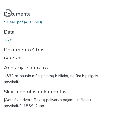
keliama...
Dokumentai
51340.pdf
(4.93 MB)
Data
1839
Dokumento šifras
F43-5299
Anotacija, santrauka
1839 m. sausio mėn. pajamų ir išlaidų natūra ir pinigais
apyskaita.
Skaitmenintas dokumentas
[Adutiškio dvaro Rokitų palivarko pajamų ir išlaidų
apyskaita]. 1839. 2 lap.