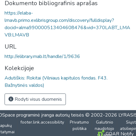
Dokumento bibliografinis aprašas
https://elaba-
lmavb.primo.exlibrisgroup.com/discovery/fulldisplay?
docid=alma990000513404608476&vid=370LABT_LMA
VB:LMAVB
URL
http://elibrary.mab.lt/handle/1/9636
Kolekcijoje
Adutiškis: Rokitai (Vilniaus kapitulos fondas. F43.
Bažnytinės valdos)
Rodyti visus duomenis
DSpace programinė įranga
autorių teisės © 2002-2026
LYRASI
footer.link.accessibility
Privatumo
Galutinio
Siųst
lapukų
politika
naudotojo
atsiliep
tatymai
COAR Notify
sutartis