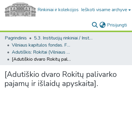
Rinkiniai ir kolekcijos
Ieškoti visame archyve
(c
Prisijungti
Pagrindinis
5.3. Institucijų rinkiniai / Institutional collections
Vilniaus kapitulos fondas. F43
Adutiškis: Rokitai (Vilniaus kapitulos fondas. F43. Bažnytinės valdos)
[Adutiškio dvaro Rokitų palivarko pajamų ir išlaidų apyskaita].
[Adutiškio dvaro Rokitų palivarko
pajamų ir išlaidų apyskaita].