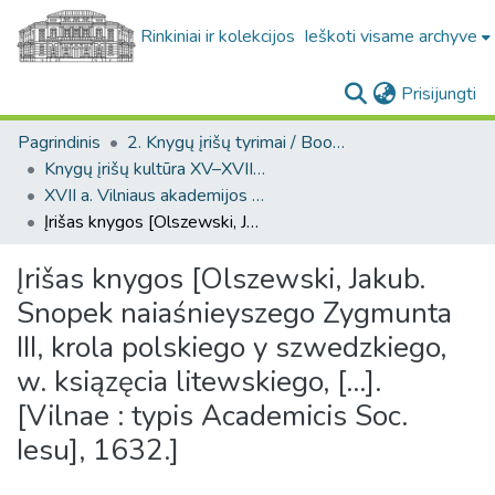
Rinkiniai ir kolekcijos
Ieškoti visame archyve
(c
Prisijungti
Pagrindinis
2. Knygų įrišų tyrimai / Bookbindings research
Knygų įrišų kultūra XV–XVIII a. LDK teritorijoje / Bookbinding culture in the 15th–18th-century GDL
XVII a. Vilniaus akademijos spaustuvės leidinių įrišai / 17-th century bindings of the Vilnius Academy printing house
Įrišas knygos [Olszewski, Jakub. Snopek naiaśnieyszego Zygmunta III, krola polskiego y szwedzkiego, w. ksiązęcia litewskiego, [...]. [Vilnae : typis Academicis Soc. Iesu], 1632.]
Įrišas knygos [Olszewski, Jakub.
Snopek naiaśnieyszego Zygmunta
III, krola polskiego y szwedzkiego,
w. ksiązęcia litewskiego, [...].
[Vilnae : typis Academicis Soc.
Iesu], 1632.]