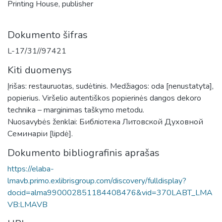
Printing House, publisher
Dokumento šifras
L-17/31//97421
Kiti duomenys
Įrišas: restauruotas, sudėtinis. Medžiagos: oda [nenustatyta],
popierius. Viršelio autentiškos popierinės dangos dekoro
technika – marginimas taškymo metodu.
Nuosavybės ženklai: Библiотека Литовской Духовной
Семинарiи [lipdė].
Dokumento bibliografinis aprašas
https://elaba-
lmavb.primo.exlibrisgroup.com/discovery/fulldisplay?
docid=alma990002851184408476&vid=370LABT_LMA
VB:LMAVB