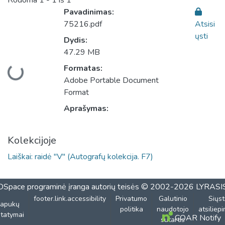
Rodoma
1 - 1 iš 1
Pavadinimas:
75216.pdf
Atsisi
ųsti
Dydis:
47.29 MB
Formatas:
Įkeliama...
Adobe Portable Document
Format
Aprašymas:
Kolekcijoje
Laiškai: raidė "V" (Autografų kolekcija. F7)
DSpace programinė įranga
autorių teisės © 2002-2026
LYRASI
footer.link.accessibility
Privatumo
Galutinio
Siųst
lapukų
politika
naudotojo
atsiliep
tatymai
COAR Notify
sutartis