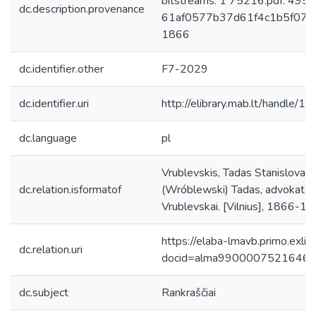
bitstreams: 1 75216.pdf: 495
dc.description.provenance
61af0577b37d61f4c1b5f07eb5
1866
dc.identifier.other
F7-2029
dc.identifier.uri
http://elibrary.mab.lt/handle/1
dc.language
pl
Vrublevskis, Tadas Stanislovas,
dc.relation.isformatof
(Wróblewski) Tadas, advokatas,
Vrublevskai. [Vilnius], 1866-18
https://elaba-lmavb.primo.exlib
dc.relation.uri
docid=alma9900007521646
dc.subject
Rankraščiai