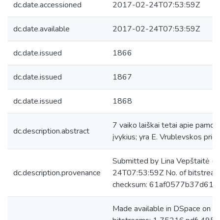
dc.date.accessioned
2017-02-24T07:53:59Z
dc.date.available
2017-02-24T07:53:59Z
dc.date.issued
1866
dc.date.issued
1867
dc.date.issued
1868
7 vaiko laiškai tetai apie pamok
dc.description.abstract
įvykius; yra E. Vrublevskos prier
Submitted by Lina Vepštaitė (
dc.description.provenance
24T07:53:59Z No. of bitstrea
checksum: 61af0577b37d61f
Made available in DSpace on 