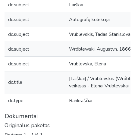
dc.subject
Laiškai
dc.subject
Autografų kolekcija
dc.subject
Vrublevskis, Tadas Stanislova
dc.subject
Wróblewski, Augustyn, 1866-
dc.subject
Vrublevska, Elena
[Laiškai] / Vrublevskis (Wróbl
dc.title
veikėjas - Elenai Vrublevskai.
dc.type
Rankraščiai
Dokumentai
Originalus paketas