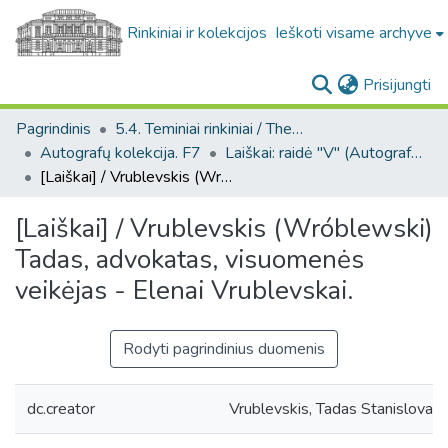
Rinkiniai ir kolekcijos
Ieškoti visame archyve
(c
Prisijungti
Pagrindinis
5.4. Teminiai rinkiniai / Thematic collections
Autografų kolekcija. F7
Laiškai: raidė "V" (Autografų kolekcija. F7)
[Laiškai] / Vrublevskis (Wróblewski) Tadas, advokatas, visuomenės veikėjas - Elenai Vrublevskai.
[Laiškai] / Vrublevskis (Wróblewski)
Tadas, advokatas, visuomenės
veikėjas - Elenai Vrublevskai.
Rodyti pagrindinius duomenis
dc.creator
Vrublevskis, Tadas Stanislovas