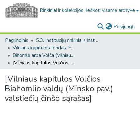
Rinkiniai ir kolekcijos
Ieškoti visame archyve
(c
Prisijungti
Pagrindinis
5.3. Institucijų rinkiniai / Institutional collections
Vilniaus kapitulos fondas. F43
Bihomlė arba Volča (Vilniaus kapitulos fondas. F43. Bažnytinės valdos)
[Vilniaus kapitulos Volčios Biahomlio valdų (Minsko pav.) valstiečių činšo sąrašas]
[Vilniaus kapitulos Volčios
Biahomlio valdų (Minsko pav.)
valstiečių činšo sąrašas]