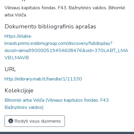
Vilniaus kapitulos fondas. F43, Bažnytinės valdos. Bihomlė
arba Volča.
Dokumento bibliografinis aprašas
https://elaba-
lmavb.primo.exlibrisgroup.com/discovery/fulldisplay?
docid=alma990000519454608476&vid=370LABT_LMA
VB:LMAVB
URL
http://elibrary.mab.lt/handle/1/11330
Kolekcijoje
Bihomlė arba Volča (Vilniaus kapitulos fondas. F43.
Bažnytinės valdos)
Rodyti visus duomenis