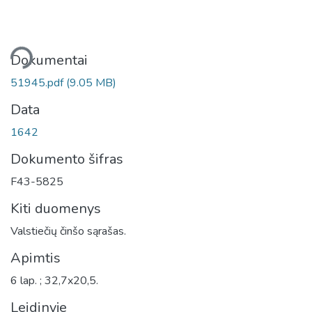
liama...
Dokumentai
51945.pdf
(9.05 MB)
Data
1642
Dokumento šifras
F43-5825
Kiti duomenys
Valstiečių činšo sąrašas.
Apimtis
6 lap. ; 32,7x20,5.
Leidinyje