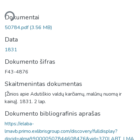
liama...
Dokumentai
50784.pdf
(3.56 MB)
Data
1831
Dokumento šifras
F43-4876
Skaitmenintas dokumentas
[Žinios apie Adutiškio valdų karčiamų, malūnų nuomą ir
kainą]. 1831. 2 lap.
Dokumento bibliografinis aprašas
https://elaba-
lmavb.primo.exlibrisgroup.com/discovery/fulldisplay?
docid=alma990000507844608476&vid=370LABT_LMA