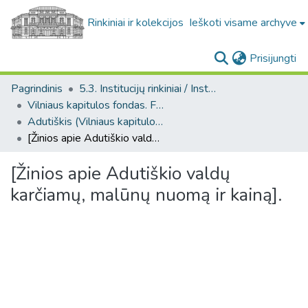
Rinkiniai ir kolekcijos
Ieškoti visame archyve
(c
Prisijungti
Pagrindinis
5.3. Institucijų rinkiniai / Institutional collections
Vilniaus kapitulos fondas. F43
Adutiškis (Vilniaus kapitulos fondas. F43. Bažnytinės valdos)
[Žinios apie Adutiškio valdų karčiamų, malūnų nuomą ir kainą].
[Žinios apie Adutiškio valdų
karčiamų, malūnų nuomą ir kainą].