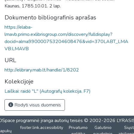
Kaunas, 1785.10.01. 2 lap.
Dokumento bibliografinis aprašas
https://elaba-
lmavb.primo.exlibrisgroup.com/discovery/fulldisplay?
docid=alma990000753204608476&vid=370LABT_LMA
VB:LMAVB
URL
http://elibrary.mab.lt/handle/1/8202
Kolekcijoje
Laiškai: raidė "L" (Autografų kolekcija. F7)
Rodyti visus duomenis
DSpace programinė įranga
autorių teisės © 2002-2026
LYRASI
footer.link.accessibility
Privatumo
Galutinio
Siųst
lapukų
politika
naudotojo
atsiliep