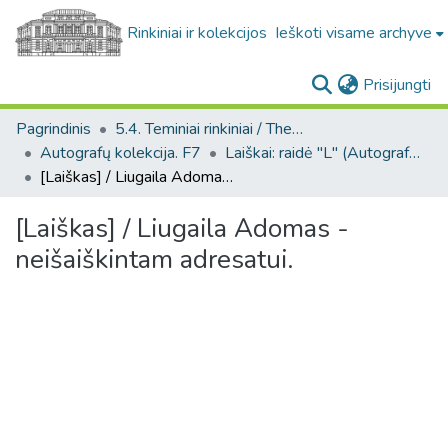
Rinkiniai ir kolekcijos
Ieškoti visame archyve
(c
Prisijungti
Pagrindinis
5.4. Teminiai rinkiniai / Thematic collections
Autografų kolekcija. F7
Laiškai: raidė "L" (Autografų kolekcija. F7)
[Laiškas] / Liugaila Adomas - neišaiškintam adresatui.
[Laiškas] / Liugaila Adomas -
neišaiškintam adresatui.